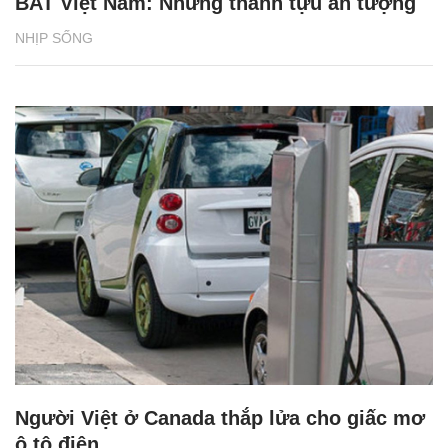
BAT Việt Nam: Những thành tựu ấn tượng
NHỊP SỐNG
Người Việt ở Canada thắp lửa cho giấc mơ
ô tô điện