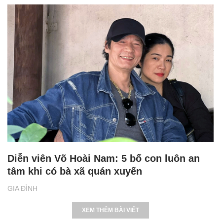
Diễn viên Võ Hoài Nam: 5 bố con luôn an
tâm khi có bà xã quán xuyến
GIA ĐÌNH
XEM THÊM BÀI VIẾT