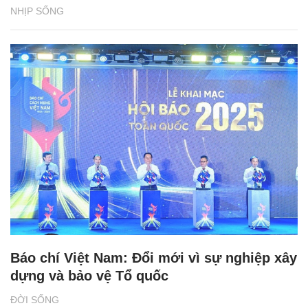
NHỊP SỐNG
Báo chí Việt Nam: Đổi mới vì sự nghiệp xây
dựng và bảo vệ Tổ quốc
ĐỜI SỐNG