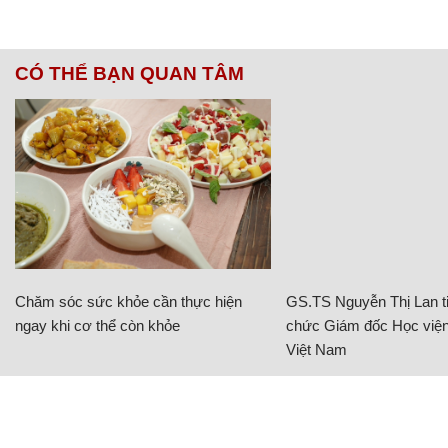
CÓ THỂ BẠN QUAN TÂM
Chăm sóc sức khỏe cần thực hiện
GS.TS Nguyễn Thị Lan ti
ngay khi cơ thể còn khỏe
chức Giám đốc Học viện
Việt Nam