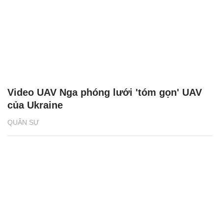
Video UAV Nga phóng lưới 'tóm gọn' UAV
của Ukraine
QUÂN SỰ