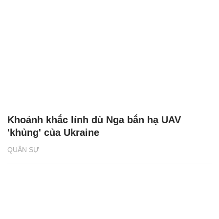
Khoảnh khắc lính dù Nga bắn hạ UAV
'khủng' của Ukraine
QUÂN SỰ