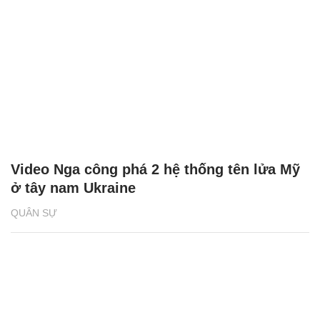
Video Nga công phá 2 hệ thống tên lửa Mỹ
ở tây nam Ukraine
QUÂN SỰ