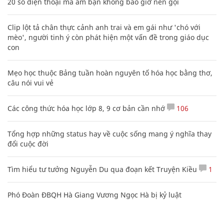
20 số điện thoại ma ám bạn không bao giờ nên gọi
Clip lột tả chân thực cảnh anh trai và em gái như 'chó với
mèo', người tinh ý còn phát hiện một vấn đề trong giáo dục
con
Mẹo học thuộc Bảng tuần hoàn nguyên tố hóa học bằng thơ,
câu nói vui vẻ
Các công thức hóa học lớp 8, 9 cơ bản cần nhớ
106
Tổng hợp những status hay về cuộc sống mang ý nghĩa thay
đổi cuộc đời
Tìm hiểu tư tưởng Nguyễn Du qua đoạn kết Truyện Kiều
1
Phó Đoàn ĐBQH Hà Giang Vương Ngọc Hà bị kỷ luật