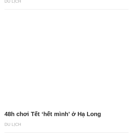
DU LỊCH
48h chơi Tết ‘hết mình’ ở Hạ Long
DU LỊCH