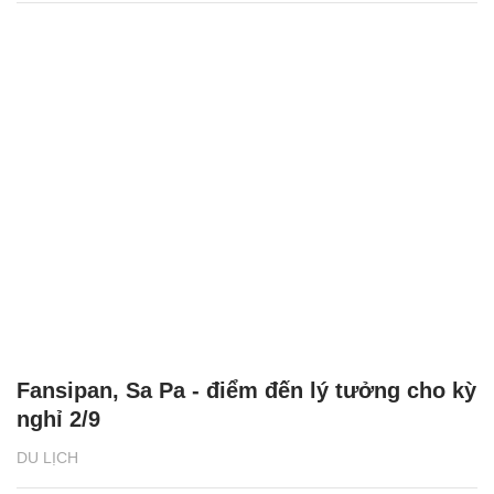
Fansipan, Sa Pa - điểm đến lý tưởng cho kỳ
nghỉ 2/9
DU LỊCH