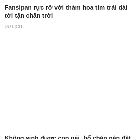
Fansipan rực rỡ với thảm hoa tím trải dài
tới tận chân trời
DU LỊCH
Không sinh được con gái, bố chán nản đặt