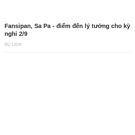
Fansipan, Sa Pa - điểm đến lý tưởng cho kỳ
nghỉ 2/9
DU LỊCH