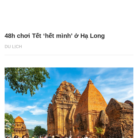
48h chơi Tết ‘hết mình’ ở Hạ Long
DU LỊCH