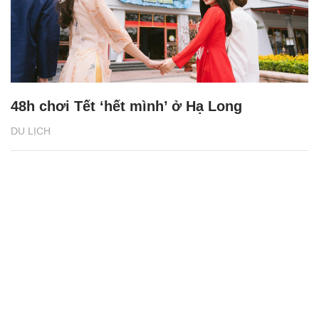
48h chơi Tết ‘hết mình’ ở Hạ Long
DU LỊCH