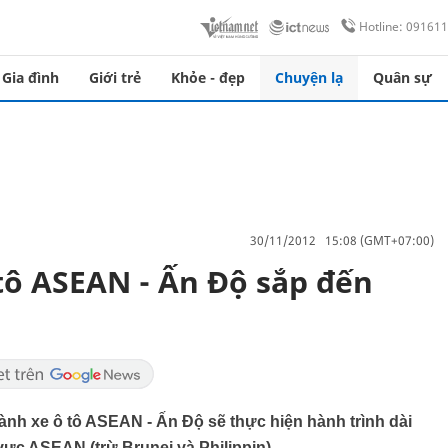
Hotline: 09161
Gia đình
Giới trẻ
Khỏe - đẹp
Chuyện lạ
Quân sự
30/11/2012 15:08 (GMT+07:00)
tô ASEAN - Ấn Độ sắp đến
ành xe ô tô ASEAN - Ấn Độ sẽ thực hiện hành trình dài
ực ASEAN (trừ Brunei và Philippin).