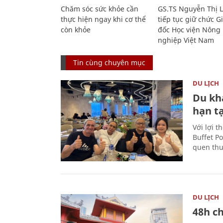
Chăm sóc sức khỏe cần
GS.TS Nguyễn Thị 
thực hiện ngay khi cơ thể
tiếp tục giữ chức 
còn khỏe
đốc Học viện Nông
nghiệp Việt Nam
Tin cùng chuyên mục
DU LỊCH
Du kh
hạn t
Với lợi t
Buffet P
quen thu
DU LỊCH
48h ch