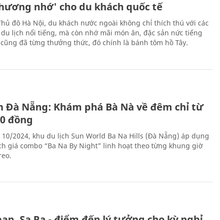
thương nhớ' cho du khách quốc tế
Thủ đô Hà Nội, du khách nước ngoài không chỉ thích thú với các
 du lịch nổi tiếng, mà còn nhớ mãi món ăn, đặc sản nức tiếng
i cũng đã từng thưởng thức, đó chính là bánh tôm hồ Tây.
ch Đà Nẵng: Khám phá Bà Nà về đêm chỉ từ
00 đồng
 10/2024, khu du lịch Sun World Ba Na Hills (Đà Nẵng) áp dụng
ch giá combo “Ba Na By Night” linh hoạt theo từng khung giờ
reo.
an, Sa Pa - điểm đến lý tưởng cho kỳ nghỉ