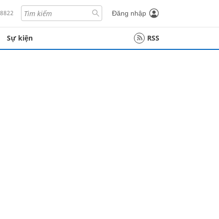
18822
Đăng nhập
Sự kiện
RSS