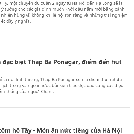
Ất Tỵ, một chuyến du xuân 2 ngày từ Hà Nội đến Hạ Long sẽ là
 lý tưởng cho các gia đình muốn khởi đầu năm mới bằng cảnh
n nhiên hùng vĩ, không khí lễ hội rộn ràng và những trải nghiệm
Tết đầy ý nghĩa.
ch đặc biệt Tháp Bà Ponagar, điểm đến hút
ỉ là nơi linh thiêng, Tháp Bà Ponagar còn là điểm thu hút du
 lịch trong và ngoài nước bởi kiến trúc độc đáo cùng các điệu
ền thống của người Chăm.
tôm hồ Tây - Món ăn nức tiếng của Hà Nội