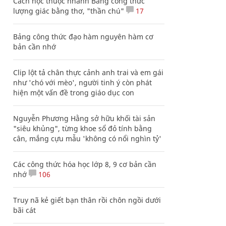
Cách học thuộc nhanh Bảng công thức
lượng giác bằng thơ, "thần chú"
17
Bảng công thức đạo hàm nguyên hàm cơ
bản cần nhớ
Clip lột tả chân thực cảnh anh trai và em gái
như 'chó với mèo', người tinh ý còn phát
hiện một vấn đề trong giáo dục con
Nguyễn Phương Hằng sở hữu khối tài sản
"siêu khủng", từng khoe sổ đỏ tính bằng
cân, mắng cựu mẫu 'không có nổi nghìn tỷ'
Các công thức hóa học lớp 8, 9 cơ bản cần
nhớ
106
Truy nã kẻ giết bạn thân rồi chôn ngồi dưới
bãi cát