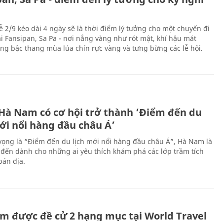
ễ 2/9 kéo dài 4 ngày sẽ là thời điểm lý tưởng cho một chuyến đi
ại Fansipan, Sa Pa - nơi nắng vàng như rót mật, khí hậu mát
ộng bậc thang mùa lúa chín rực vàng và tưng bừng các lễ hội.
 Hà Nam có cơ hội trở thành ‘Điểm đến du
ới nổi hàng đầu châu Á’
vọng là “Điểm đến du lịch mới nổi hàng đầu châu Á”, Hà Nam là
-đến dành cho những ai yêu thích khám phá các lớp trầm tích
bản địa.
m được đề cử 2 hạng mục tại World Travel