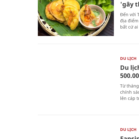
'gây 
Đến với 
địa điểm
bất cứ a
DU LỊCH
Du lị
500.0
Từ tháng
chính sá
lên cáp t
DU LỊCH
Fansip