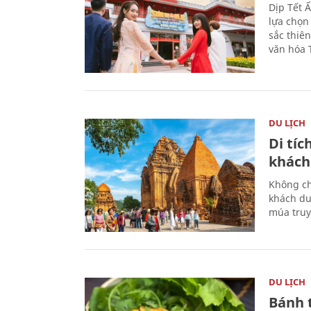
Dịp Tết 
lựa chọn
sắc thiê
văn hóa 
DU LỊCH
Di tí
khách
Không ch
khách du
múa truy
DU LỊCH
Bánh 