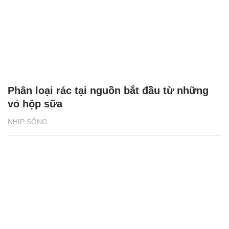
Phân loại rác tại nguồn bắt đầu từ những
vỏ hộp sữa
NHỊP SỐNG