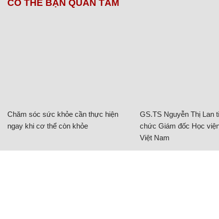
CÓ THỂ BẠN QUAN TÂM
Chăm sóc sức khỏe cần thực hiện
GS.TS Nguyễn Thị Lan ti
ngay khi cơ thể còn khỏe
chức Giám đốc Học viện
Việt Nam