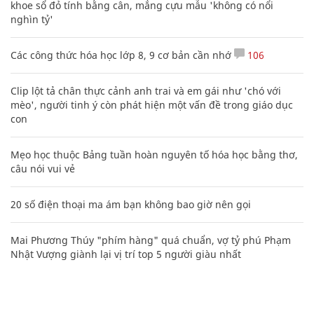
khoe sổ đỏ tính bằng cân, mắng cựu mẫu 'không có nổi
nghìn tỷ'
Các công thức hóa học lớp 8, 9 cơ bản cần nhớ
106
Clip lột tả chân thực cảnh anh trai và em gái như 'chó với
mèo', người tinh ý còn phát hiện một vấn đề trong giáo dục
con
Mẹo học thuộc Bảng tuần hoàn nguyên tố hóa học bằng thơ,
câu nói vui vẻ
20 số điện thoại ma ám bạn không bao giờ nên gọi
Mai Phương Thúy "phím hàng" quá chuẩn, vợ tỷ phú Phạm
Nhật Vượng giành lại vị trí top 5 người giàu nhất