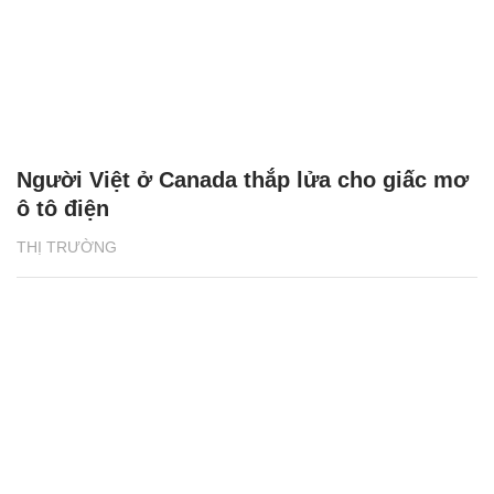
Người Việt ở Canada thắp lửa cho giấc mơ
ô tô điện
THỊ TRƯỜNG