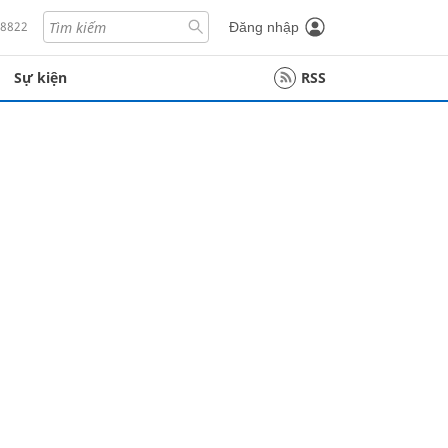
18822
Đăng nhập
Sự kiện
RSS