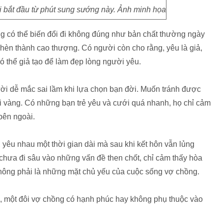
i bắt đầu từ phút sung sướng này. Ảnh minh họa
ng có thể biến đổi đi không đúng như bản chất thường ngày
 hèn thành cao thượng. Có người còn cho rằng, yêu là giả,
 có thể giả tạo để làm đẹp lòng người yêu.
ời dễ mắc sai lầm khi lựa chọn bạn đời. Muốn tránh được
i vàng. Có những bạn trẻ yêu và cưới quá nhanh, họ chỉ cảm
bên ngoài.
 yêu nhau một thời gian dài mà sau khi kết hôn vẫn lủng
ta chưa đi sâu vào những vấn đề then chốt, chỉ cảm thấy hòa
hông phải là những mặt chủ yếu của cuộc sống vợ chồng.
g, một đôi vợ chồng có hạnh phúc hay không phụ thuộc vào