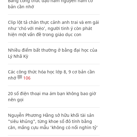
Bảng công thức đạo hàm nguyên hàm cơ
bản cần nhớ
Clip lột tả chân thực cảnh anh trai và em gái
như 'chó với mèo', người tinh ý còn phát
hiện một vấn đề trong giáo dục con
Nhiều điểm bất thường ở bằng đại học của
Lý Nhã Kỳ
Các công thức hóa học lớp 8, 9 cơ bản cần
nhớ
106
20 số điện thoại ma ám bạn không bao giờ
nên gọi
Nguyễn Phương Hằng sở hữu khối tài sản
"siêu khủng", từng khoe sổ đỏ tính bằng
cân, mắng cựu mẫu 'không có nổi nghìn tỷ'