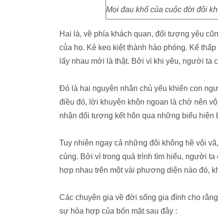
Mọi đau khổ của cuộc đời đôi kh
Hai là, về phía khách quan, đối tượng yêu cũ
của họ. Kẻ keo kiệt thành hào phóng. Kể thấp
lấy nhau mới là thật. Bởi vì khi yêu, người ta
Đó là hai nguyên nhân chủ yếu khiến con ngư
điều đó, lời khuyên khôn ngoan là chớ nên vộ
nhận đối tượng kết hôn qua những biểu hiện 
Tuy nhiên ngay cả những đôi không hề vội vã,
củng. Bởi vì trong quá trình tìm hiểu, người 
hợp nhau trên một vài phương diện nào đó, k
Các chuyên gia về đời sống gia đình cho rằn
sự hòa hợp của bốn mặt sau đây :