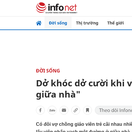
Đời sống
Thị trường
Thế giới
ĐỜI SỐNG
Dở khóc dở cười khi v
giữa nhà"
Có đôi vợ chồng giáo viên trẻ cãi nhau nh
lấy viên phấn vạch một đường ở giữa nhà,