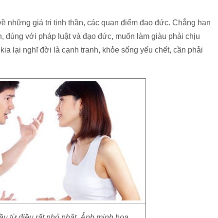
về những giá trị tinh thần, các quan điểm đạo đức. Chẳng hạn
, đúng với pháp luật và đạo đức, muốn làm giàu phải chịu
kia lại nghĩ đời là cạnh tranh, khỏe sống yếu chết, cần phải
đầu từ điều rất nhỏ nhặt. Ảnh minh họa