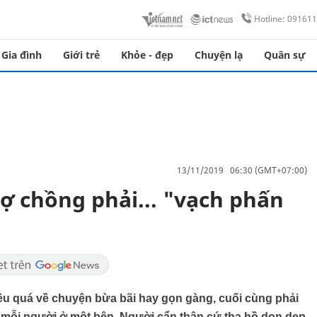
Hotline: 09161
Gia đình
Giới trẻ
Khỏe - đẹp
Chuyện lạ
Quân sự
13/11/2019 06:30 (GMT+07:00)
ợ chồng phải... "vạch phấn
iều quá về chuyện bừa bãi hay gọn gàng, cuối cùng phải
 mỗi người ở một bên. Người cẩn thận cứ tha hồ dọn dẹp