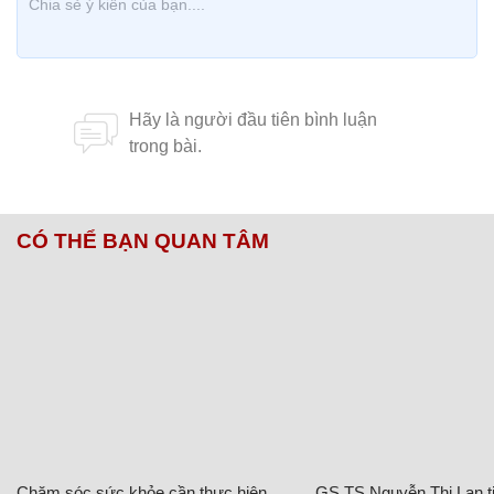
CÓ THỂ BẠN QUAN TÂM
Chăm sóc sức khỏe cần thực hiện
GS.TS Nguyễn Thị Lan ti