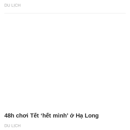
DU LỊCH
48h chơi Tết ‘hết mình’ ở Hạ Long
DU LỊCH