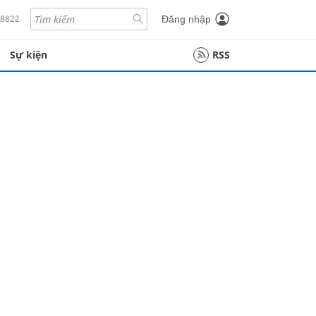
18822
Đăng nhập
Sự kiện
RSS