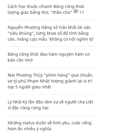
Cách học thuộc nhanh Bảng công thức
lượng giác bằng thơ, "thần chú"
17
Nguyễn Phương Hằng sở hữu khối tài sản
"siêu khủng", từng khoe sổ đỏ tính bằng
cân, mắng cựu mẫu 'không có nổi nghìn tỷ'
Bảng công thức đạo hàm nguyên hàm cơ
bản cần nhớ
Mai Phương Thúy "phím hàng" quá chuẩn,
vợ tỷ phú Phạm Nhật Vượng giành lại vị trí
top 5 người giàu nhất
Lý Nhã Kỳ lần đầu tâm sự về người cha Liệt
sĩ đặc công rừng Sác
Những status buồn về tình yêu, cuộc sống
hàm ẩn nhiều ý nghĩa