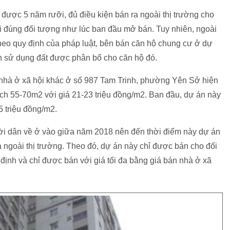
được 5 năm rưỡi, đủ điều kiện bán ra ngoài thị trường cho
 đúng đối tượng như lúc ban đầu mở bán. Tuy nhiên, ngoài
heo quy định của pháp luật, bên bán căn hộ chung cư ở dự
ền sử dụng đất được phân bổ cho căn hộ đó.
 nhà ở xã hội khác ở số 987 Tam Trinh, phường Yên Sở hiện
ích 55-70m2 với giá 21-23 triệu đồng/m2. Ban đầu, dự án này
 triệu đồng/m2.
ời dân về ở vào giữa năm 2018 nên đến thời điểm này dự án
 ngoài thị trường. Theo đó, dự án này chỉ được bán cho đối
ịnh và chỉ được bán với giá tối đa bằng giá bán nhà ở xã