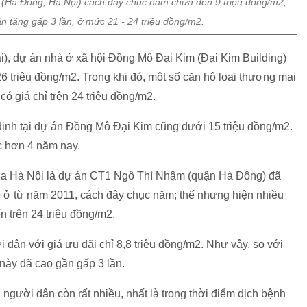
(Hà Đông, Hà Nội) cách đây chục năm chưa đến 9 triệu đồng/m2,
n tăng gấp 3 lần, ở mức 21 - 24 triệu đồng/m2.
), dự án nhà ở xã hội Đồng Mô Đại Kim (Đại Kim Building)
6 triệu đồng/m2. Trong khi đó, một số căn hộ loại thương mại
có giá chỉ trên 24 triệu đồng/m2.
định tại dự án Đồng Mô Đại Kim cũng dưới 15 triệu đồng/m2.
c hơn 4 năm nay.
 của Hà Nội là dự án CT1 Ngô Thì Nhậm (quận Hà Đông) đã
 ở từ năm 2011, cách đây chục năm; thế nhưng hiện nhiều
n trên 24 triệu đồng/m2.
 dân với giá ưu đãi chỉ 8,8 triệu đồng/m2. Như vậy, so với
 này đã cao gần gấp 3 lần.
 người dân còn rất nhiều, nhất là trong thời điểm dịch bệnh