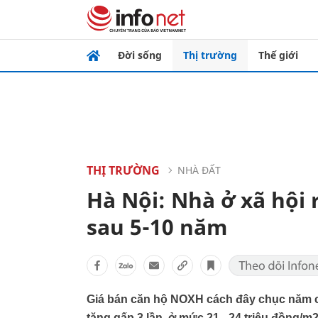
Đời sống
Thị trường
Thế giới
THỊ TRƯỜNG
NHÀ ĐẤT
Hà Nội: Nhà ở xã hội 
sau 5-10 năm
Giá bán căn hộ NOXH cách đây chục năm c
tăng gấp 3 lần, ở mức 21 - 24 triệu đồng/