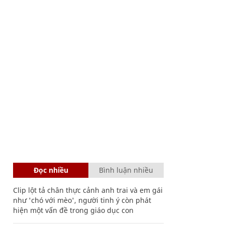
Đọc nhiều
Bình luận nhiều
Clip lột tả chân thực cảnh anh trai và em gái
như 'chó với mèo', người tinh ý còn phát
hiện một vấn đề trong giáo dục con