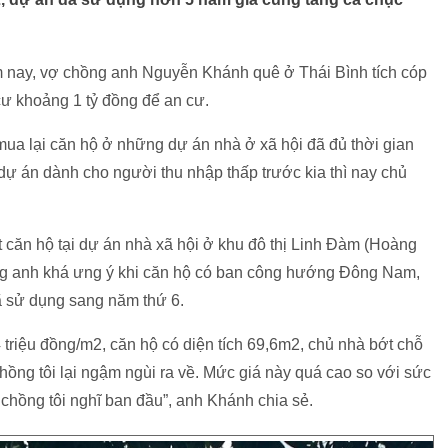
m nay, vợ chồng anh Nguyễn Khánh quê ở Thái Bình tích cóp
ư khoảng 1 tỷ đồng để an cư.
 mua lại căn hộ ở những dự án nhà ở xã hội đã đủ thời gian
ự án dành cho người thu nhập thấp trước kia thì nay chủ
 căn hộ tại dự án nhà xã hội ở khu đô thị Linh Đàm (Hoàng
ng anh khá ưng ý khi căn hộ có ban công hướng Đông Nam,
ã sử dụng sang năm thứ 6.
 triệu đồng/m2, căn hộ có diện tích 69,6m2, chủ nhà bớt chỗ
ợ chồng tôi lại ngậm ngùi ra về. Mức giá này quá cao so với sức
chồng tôi nghĩ ban đầu”, anh Khánh chia sẻ.