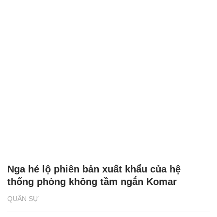
Dàn tên lửa hiện đại của Nga trở thành
‘khắc tinh’ của F-16 ở Ukraine
QUÂN SỰ