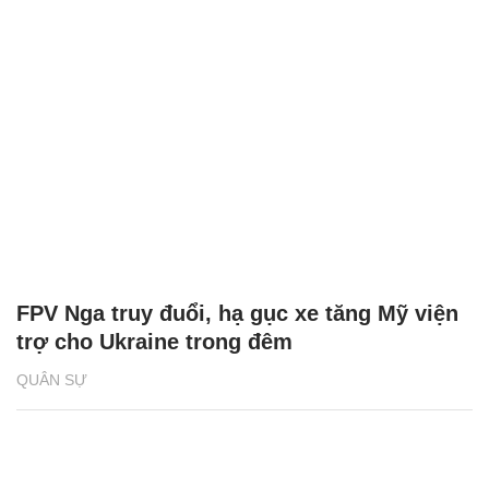
Video UAV Nga phóng lưới 'tóm gọn' UAV
của Ukraine
QUÂN SỰ