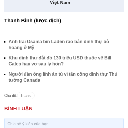
Line, cho rằng việc mang nhiều thuyền sẽ
làm mất mỹ quan và RMS Titanic “tàu không
thể đắm”. Vào lúc 23h40 ngày 14/4, Titanic va
phải băng trôi trên Đại Tây Dương, cách đảo
Newfoundland, Canada, khoảng 600 km về
phía nam. Đến 2h20 ngày 15/4, tàu chìm,
khiến hơn 1.500 người thiệt mạng.
Những điều ấn tượng về nữ Phó
Tổng thống Mỹ đầu tiên thăm
Việt Nam
Thanh Bình (lược dịch)
Anh trai Osama bin Laden rao bán dinh thự bỏ
hoang ở Mỹ