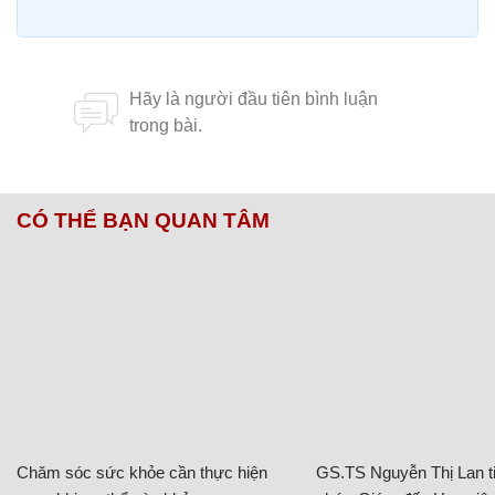
Khu dinh thự đắt đỏ 130 triệu USD thuộc về Bill
Gates hay vợ sau ly hôn?
Người đàn ông lĩnh án tù vì tấn công dinh thự Thủ
tướng Canada
Chủ đề:
Titanic