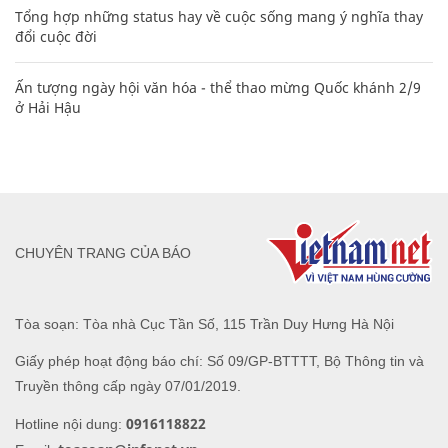
20 số điện thoại ma ám bạn không bao giờ nên gọi
Mẹo học thuộc Bảng tuần hoàn nguyên tố hóa học bằng thơ,
câu nói vui vẻ
Các công thức hóa học lớp 8, 9 cơ bản cần nhớ
106
Hàng ngàn người Mỹ ân hận vì tiêm vắc xin HPV: Bác sĩ nói
gì?
Tổng hợp những status hay về cuộc sống mang ý nghĩa thay
đổi cuộc đời
Ấn tượng ngày hội văn hóa - thể thao mừng Quốc khánh 2/9
ở Hải Hậu