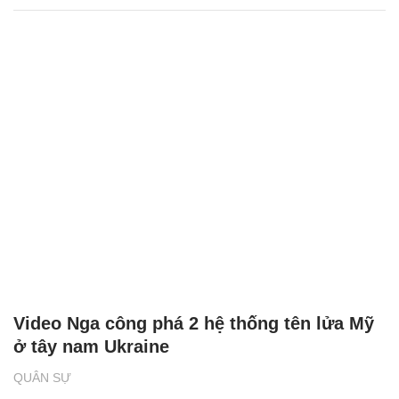
Khoảnh khắc lính dù Nga bắn hạ UAV
'khủng' của Ukraine
QUÂN SỰ