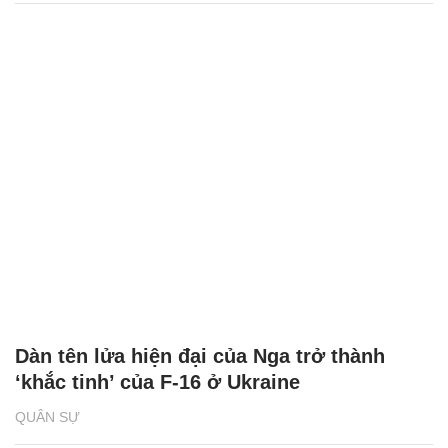
Video Nga công phá 2 hệ thống tên lửa Mỹ
ở tây nam Ukraine
QUÂN SỰ