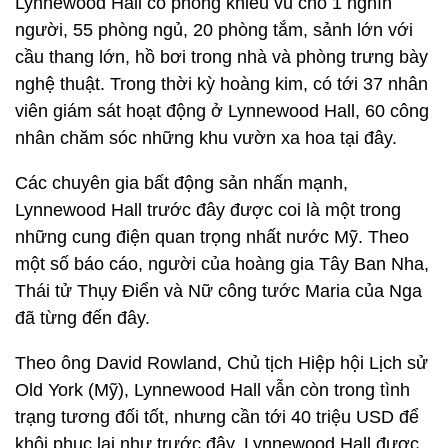
Lynnewood Hall có phòng khiêu vũ cho 1 nghìn
người, 55 phòng ngủ, 20 phòng tắm, sảnh lớn với
cầu thang lớn, hồ bơi trong nhà và phòng trưng bày
nghệ thuật. Trong thời kỳ hoàng kim, có tới 37 nhân
viên giám sát hoạt động ở Lynnewood Hall, 60 công
nhân chăm sóc những khu vườn xa hoa tại đây.
Các chuyên gia bất động sản nhấn mạnh,
Lynnewood Hall trước đây được coi là một trong
những cung điện quan trọng nhất nước Mỹ. Theo
một số báo cáo, người của hoàng gia Tây Ban Nha,
Thái tử Thụy Điển và Nữ công tước Maria của Nga
đã từng đến đây.
Theo ông David Rowland, Chủ tịch Hiệp hội Lịch sử
Old York (Mỹ), Lynnewood Hall vẫn còn trong tình
trạng tương đối tốt, nhưng cần tới 40 triệu USD để
khôi phục lại như trước đây. Lynnewood Hall được