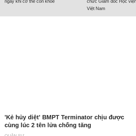
CÓ THỂ BẠN QUAN TÂM
Chăm sóc sức khỏe cần thực hiện
GS.TS Nguyễn Thị Lan ti
ngay khi cơ thể còn khỏe
chức Giám đốc Học viện
Việt Nam