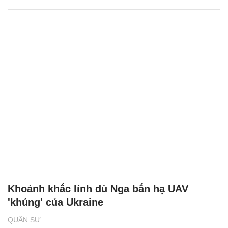
'Kẻ hủy diệt' BMPT Terminator, lá chắn thép
mới của lực lượng tăng thiết giáp Nga
QUÂN SỰ