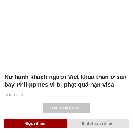
FPV Nga truy đuổi, hạ gục xe tăng Mỹ viện
trợ cho Ukraine trong đêm
QUÂN SỰ