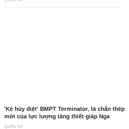
'Kẻ hủy diệt' BMPT Terminator chịu được
cùng lúc 2 tên lửa chống tăng
QUÂN SỰ