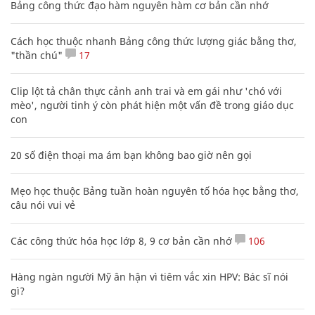
Nữ hành khách người Việt khỏa thân ở sân
bay Philippines vì bị phạt quá hạn visa
THẾ GIỚI
XEM THÊM BÀI VIẾT
Đọc nhiều
Bình luận nhiều
Bảng công thức đạo hàm nguyên hàm cơ bản cần nhớ
Cách học thuộc nhanh Bảng công thức lượng giác bằng thơ,
"thần chú"
17
Clip lột tả chân thực cảnh anh trai và em gái như 'chó với
mèo', người tinh ý còn phát hiện một vấn đề trong giáo dục
con