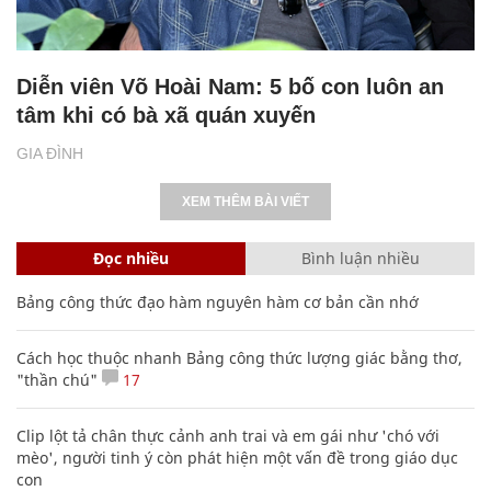
Diễn viên Võ Hoài Nam: 5 bố con luôn an
tâm khi có bà xã quán xuyến
GIA ĐÌNH
XEM THÊM BÀI VIẾT
Đọc nhiều
Bình luận nhiều
Bảng công thức đạo hàm nguyên hàm cơ bản cần nhớ
Cách học thuộc nhanh Bảng công thức lượng giác bằng thơ,
"thần chú"
17
Clip lột tả chân thực cảnh anh trai và em gái như 'chó với
mèo', người tinh ý còn phát hiện một vấn đề trong giáo dục
con