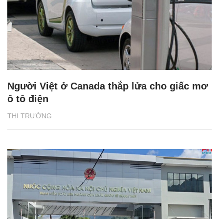
Người Việt ở Canada thắp lửa cho giấc mơ
ô tô điện
THỊ TRƯỜNG