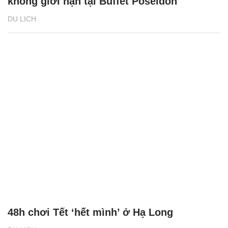
không giới hạn tại Buffet Poseidon
DU LỊCH
48h chơi Tết ‘hết mình’ ở Hạ Long