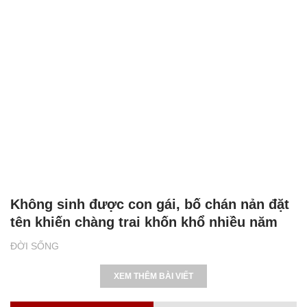
Không sinh được con gái, bố chán nản đặt
tên khiến chàng trai khốn khổ nhiều năm
ĐỜI SỐNG
XEM THÊM BÀI VIẾT