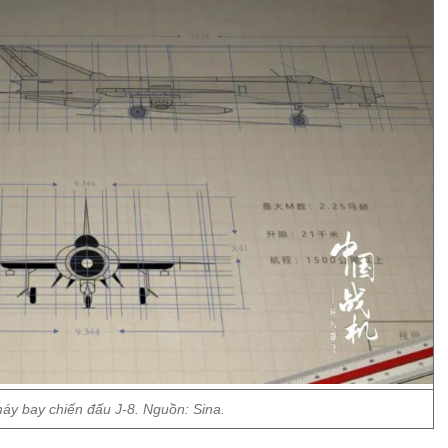
máy bay chiến đấu J-8. Nguồn: Sina.