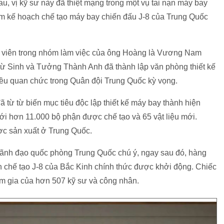
au, vị kỹ sư này đã thiệt mạng trong một vụ tai nạn máy bay
làm kế hoạch chế tạo máy bay chiến đấu J-8 của Trung Quốc
ành viên trong nhóm làm việc của ông Hoàng là Vương Nam
ừ Sinh và Tưởng Thành Anh đã thành lập văn phòng thiết kế
iều quan chức trong Quân đội Trung Quốc kỳ vọng.
 từ từ biến mục tiêu độc lập thiết kế máy bay thành hiện
với hơn 11.000 bộ phận được chế tạo và 65 vật liệu mới.
ợc sản xuất ở Trung Quốc.
lãnh đạo quốc phòng Trung Quốc chú ý, ngay sau đó, hàng
h chế tạo J-8 của Bắc Kinh chính thức được khởi động. Chiếc
m gia của hơn 507 kỹ sư và công nhân.