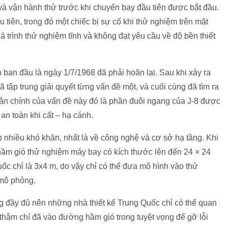
và vận hành thử trước khi chuyến bay đầu tiên được bắt đầu.
u tiên, trong đó một chiếc bị sự cố khi thử nghiệm trên mặt
uá trình thử nghiệm tĩnh và không đạt yêu cầu về độ bền thiết
 ban đầu là ngày 1/7/1968 đã phải hoãn lại. Sau khi xảy ra
tập trung giải quyết từng vấn đề một, và cuối cùng đã tìm ra
ân chính của vấn đề này đó là phần đuôi ngang của J-8 được
an toàn khi cất – hạ cánh.
nhiều khó khăn, nhất là về công nghệ và cơ sở hạ tầng. Khi
ầm gió thử nghiệm máy bay có kích thước lên đến 24 × 24
c chỉ là 3x4 m, do vậy chỉ có thể đưa mô hình vào thử
 mô phỏng.
g đầy đủ nên những nhà thiết kế Trung Quốc chỉ có thể quan
thậm chí đã vào đường hầm gió trong tuyệt vọng để gỡ lỗi