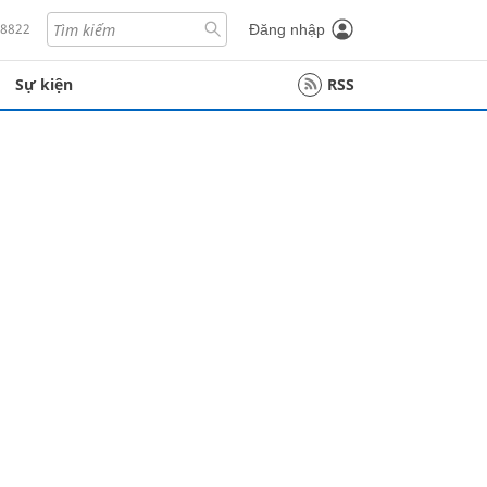
18822
Đăng nhập
Sự kiện
RSS