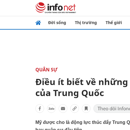
Đời sống
Thị trường
Thế giới
QUÂN SỰ
Điều ít biết về nhữn
của Trung Quốc
Mỹ được cho là động lực thúc đẩy Trung 
bay quân sự đầu tiên.