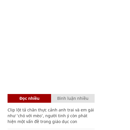
Đọc nhiều
Bình luận nhiều
Clip lột tả chân thực cảnh anh trai và em gái
như 'chó với mèo', người tinh ý còn phát
hiện một vấn đề trong giáo dục con