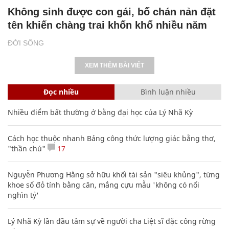
Không sinh được con gái, bố chán nản đặt
tên khiến chàng trai khốn khổ nhiều năm
ĐỜI SỐNG
XEM THÊM BÀI VIẾT
Đọc nhiều
Bình luận nhiều
Nhiều điểm bất thường ở bằng đại học của Lý Nhã Kỳ
Cách học thuộc nhanh Bảng công thức lượng giác bằng thơ,
"thần chú"
17
Nguyễn Phương Hằng sở hữu khối tài sản "siêu khủng", từng
khoe sổ đỏ tính bằng cân, mắng cựu mẫu 'không có nổi
nghìn tỷ'
Lý Nhã Kỳ lần đầu tâm sự về người cha Liệt sĩ đặc công rừng