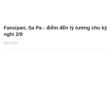
Fansipan, Sa Pa - điểm đến lý tưởng cho kỳ
nghỉ 2/9
DU LỊCH