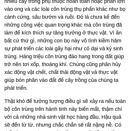
nhiều cây trồng phụ thuộc hoàn toàn hoặc phần lớn
vào ong và các loài côn trùng thụ phấn khác như bọ
cánh cứng, sâu bướm và ruồi. Đó là chưa kể đến
những công việc quan trọng khác mà côn trùng đã
làm để kích thích sự tăng trưởng ở thực vật. Vì ăn
bất cứ thứ gì, những con bọ này vô tình kiềm hãm
sự phát triển các loài gây hại như cỏ dại và ký sinh
trùng. Hàng triệu côn trùng đào hang trong đất giúp
trở nên tơi xốp, thoáng khí. Chúng cũng phân hủy
xác động vật chết, chất thải động vật và thực vật
giúp bón phân vào đất để cây trồng của chúng ta
phát triển.
Thật khó để tưởng tượng điều gì sẽ xảy ra nếu toàn
bộ côn trùng trên hành tinh này biến mất, thậm chí
với cả những nhà sinh vật học hàng đầu. Hậu quả
sẽ đến từ từ, nhưng chắc chắn sẽ rất nặng nề. Có