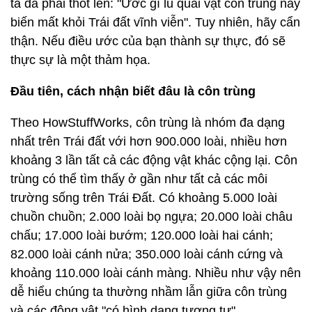
ta đã phải thốt lên: "Ước gì lũ quái vật côn trùng này
biến mất khỏi Trái đất vĩnh viễn". Tuy nhiên, hãy cẩn
thận. Nếu điều ước của bạn thành sự thực, đó sẽ
thực sự là một thảm họa.
Đầu tiên, cách nhận biết đâu là côn trùng
Theo HowStuffWorks, côn trùng là nhóm đa dạng
nhất trên Trái đất với hơn 900.000 loài, nhiều hơn
khoảng 3 lần tất cả các động vật khác cộng lại. Côn
trùng có thể tìm thấy ở gần như tất cả các môi
trường sống trên Trái Đất. Có khoảng 5.000 loài
chuồn chuồn; 2.000 loài bọ ngựa; 20.000 loài châu
chấu; 17.000 loài bướm; 120.000 loài hai cánh;
82.000 loài cánh nửa; 350.000 loài cánh cứng và
khoảng 110.000 loài cánh màng. Nhiều như vậy nên
dễ hiểu chúng ta thường nhầm lẫn giữa côn trùng
và các động vật "có hình dạng tương tự".