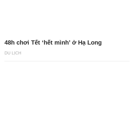
48h chơi Tết ‘hết mình’ ở Hạ Long
DU LỊCH