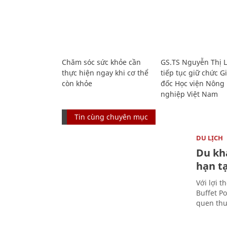
Chăm sóc sức khỏe cần
GS.TS Nguyễn Thị 
thực hiện ngay khi cơ thể
tiếp tục giữ chức 
còn khỏe
đốc Học viện Nông
nghiệp Việt Nam
Tin cùng chuyên mục
DU LỊCH
Du kh
hạn t
Với lợi t
Buffet P
quen thu