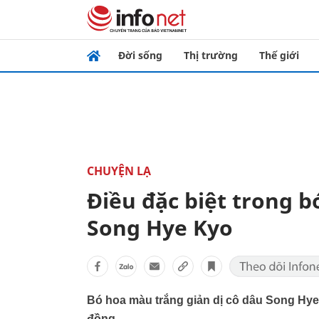
Đời sống
Thị trường
Thế giới
CHUYỆN LẠ
Điều đặc biệt trong b
Song Hye Kyo
Bó hoa màu trắng giản dị cô dâu Song Hye
đồng.