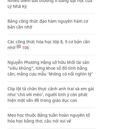
Nhiều điểm bất thường ở bằng đại học của
Lý Nhã Kỳ
Bảng công thức đạo hàm nguyên hàm cơ
bản cần nhớ
Các công thức hóa học lớp 8, 9 cơ bản cần
nhớ
106
Nguyễn Phương Hằng sở hữu khối tài sản
"siêu khủng", từng khoe sổ đỏ tính bằng
cân, mắng cựu mẫu 'không có nổi nghìn tỷ'
Clip lột tả chân thực cảnh anh trai và em gái
như 'chó với mèo', người tinh ý còn phát
hiện một vấn đề trong giáo dục con
Mẹo học thuộc Bảng tuần hoàn nguyên tố
hóa học bằng thơ, câu nói vui vẻ