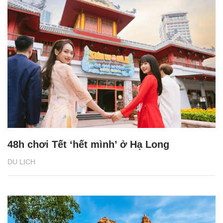
48h chơi Tết ‘hết mình’ ở Hạ Long
DU LỊCH