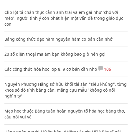
Clip lột tả chân thực cảnh anh trai và em gái như 'chó với
mèo', người tinh ý còn phát hiện một vấn đề trong giáo dục
con
Bảng công thức đạo hàm nguyên hàm cơ bản cần nhớ
20 số điện thoại ma ám bạn không bao giờ nên gọi
Các công thức hóa học lớp 8, 9 cơ bản cần nhớ
106
Nguyễn Phương Hằng sở hữu khối tài sản "siêu khủng", từng
khoe sổ đỏ tính bằng cân, mắng cựu mẫu 'không có nổi
nghìn tỷ'
Mẹo học thuộc Bảng tuần hoàn nguyên tố hóa học bằng thơ,
câu nói vui vẻ
Hàng ngàn người Mỹ ân hận vì tiêm vắc xin HPV: Bác sĩ nói