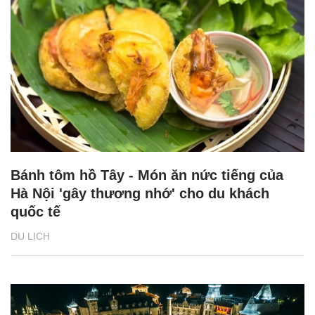
Bánh tôm hồ Tây - Món ăn nức tiếng của
Hà Nội 'gây thương nhớ' cho du khách
quốc tế
DU LỊCH