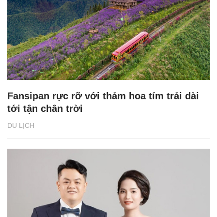
Fansipan rực rỡ với thảm hoa tím trải dài
tới tận chân trời
DU LỊCH