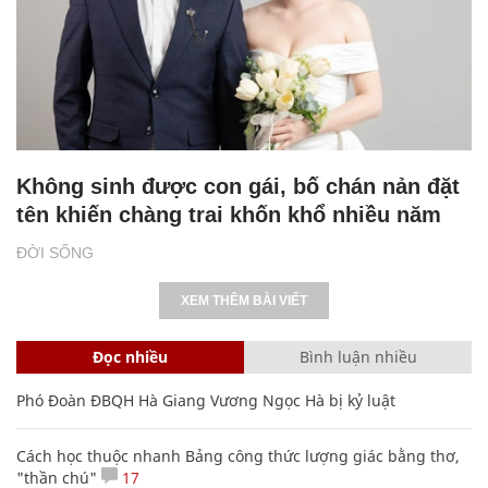
Không sinh được con gái, bố chán nản đặt
tên khiến chàng trai khốn khổ nhiều năm
ĐỜI SỐNG
XEM THÊM BÀI VIẾT
Đọc nhiều
Bình luận nhiều
Phó Đoàn ĐBQH Hà Giang Vương Ngọc Hà bị kỷ luật
Cách học thuộc nhanh Bảng công thức lượng giác bằng thơ,
"thần chú"
17