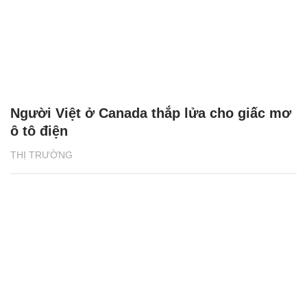
Người Việt ở Canada thắp lửa cho giấc mơ
ô tô điện
THỊ TRƯỜNG