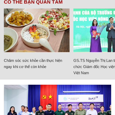
CÓ THỂ BẠN QUAN TÂM
Chăm sóc sức khỏe cần thực hiện
GS.TS Nguyễn Thị Lan ti
ngay khi cơ thể còn khỏe
chức Giám đốc Học viện
Việt Nam