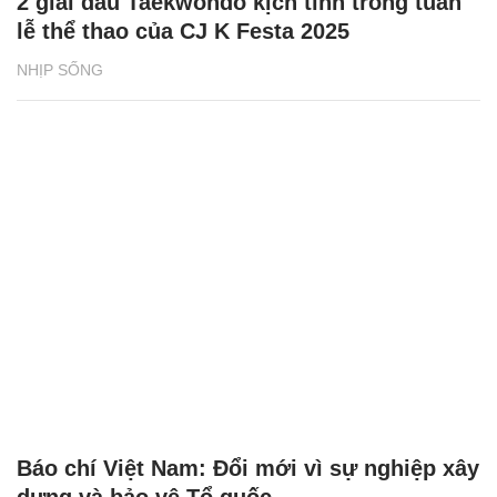
2 giải đấu Taekwondo kịch tính trong tuần
lễ thể thao của CJ K Festa 2025
NHỊP SỐNG
Báo chí Việt Nam: Đổi mới vì sự nghiệp xây