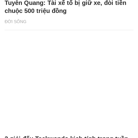
Tuyên Quang: Tài xế tố bị giữ xe, đòi tiền
chuộc 500 triệu đồng
ĐỜI SỐNG