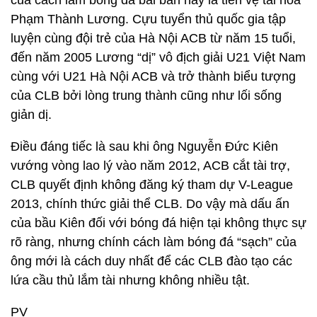
của cách làm bóng đá bài bản này là tiền vệ tài hoa
Phạm Thành Lương. Cựu tuyển thủ quốc gia tập
luyện cùng đội trẻ của Hà Nội ACB từ năm 15 tuổi,
đến năm 2005 Lương “dị” vô địch giải U21 Việt Nam
cùng với U21 Hà Nội ACB và trở thành biểu tượng
của CLB bởi lòng trung thành cũng như lối sống
giản dị.
Điều đáng tiếc là sau khi ông Nguyễn Đức Kiên
vướng vòng lao lý vào năm 2012, ACB cắt tài trợ,
CLB quyết định không đăng ký tham dự V-League
2013, chính thức giải thể CLB. Do vậy mà dấu ấn
của bầu Kiên đối với bóng đá hiện tại không thực sự
rõ ràng, nhưng chính cách làm bóng đá “sạch” của
ông mới là cách duy nhất để các CLB đào tạo các
lứa cầu thủ lắm tài nhưng không nhiều tật.
PV