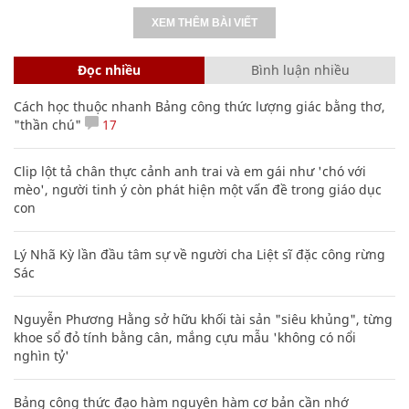
XEM THÊM BÀI VIẾT
Đọc nhiều
Bình luận nhiều
Cách học thuộc nhanh Bảng công thức lượng giác bằng thơ,
"thần chú"
17
Clip lột tả chân thực cảnh anh trai và em gái như 'chó với
mèo', người tinh ý còn phát hiện một vấn đề trong giáo dục
con
Lý Nhã Kỳ lần đầu tâm sự về người cha Liệt sĩ đặc công rừng
Sác
Nguyễn Phương Hằng sở hữu khối tài sản "siêu khủng", từng
khoe sổ đỏ tính bằng cân, mắng cựu mẫu 'không có nổi
nghìn tỷ'
Bảng công thức đạo hàm nguyên hàm cơ bản cần nhớ