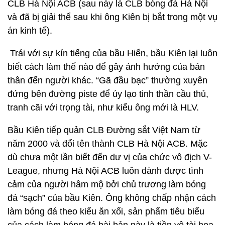
CLB Hà Nội ACB (sau này là CLB bóng đá Hà Nội
và đã bị giải thể sau khi ông Kiên bị bắt trong một vụ
án kinh tế).
Trái với sự kín tiếng của bầu Hiển, bầu Kiên lại luôn
biết cách làm thế nào để gây ảnh hưởng của bản
thân đến người khác. “Gã đầu bạc” thường xuyên
đứng bên đường piste để úy lạo tinh thần cầu thủ,
tranh cãi với trọng tài, như kiểu ông mới là HLV.
Bầu Kiên tiếp quản CLB Đường sắt Việt Nam từ
năm 2000 và đổi tên thành CLB Hà Nội ACB. Mặc
dù chưa một lần biết đến dư vị của chức vô địch V-
League, nhưng Hà Nội ACB luôn dành được tình
cảm của người hâm mộ bởi chủ trương làm bóng
đá “sạch” của bầu Kiên. Ông không chấp nhận cách
làm bóng đá theo kiểu ăn xổi, sản phẩm tiêu biểu