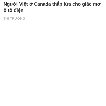
Người Việt ở Canada thắp lửa cho giấc mơ
ô tô điện
THỊ TRƯỜNG