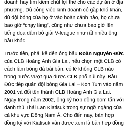
doanh hay tìm kiếm chút lợi thế cho các dự án ở địa
phương. Dù công việc kinh doanh có gặp khó khăn,
dù đội bóng của họ ở vào hoàn cảnh nào, họ chưa
bao giờ “chạy làng”, cũng như chưa bao giờ lên
tiếng dọa dẫm bỏ giải V-league như rất nhiều ông
bầu khác.
Trước tiên, phải kể đến ông bầu
Đoàn Nguyên Đức
của CLB Hoàng Anh Gia Lai, nếu chọn một CLB có
cách làm bóng đá bài bản, có lẽ không CLB nào
trong nước vượt qua được CLB phố núi này. Bầu
Đức tiếp quản đội bóng Gia Lai – Kon Tum vào năm
2001 và đổi tên thành CLB Hoàng Anh Gia Lai.
Ngay trong năm 2002, ông ký hợp đồng bom tấn với
danh thủ Thái Lan Kiatisuk trong sự ngỡ ngàng của
cả khu vực Đông Nam Á. Cho đến nay, bản hợp
đồng ký với Kiatisuk vẫn được xem là bản hợp đồng