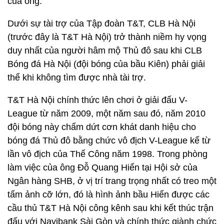
của ông.
Dưới sự tài trợ của Tập đoàn T&T, CLB Hà Nội
(trước đây là T&T Hà Nội) trở thành niềm hy vọng
duy nhất của người hâm mộ Thủ đô sau khi CLB
Bóng đá Hà Nội (đội bóng của bầu Kiên) phải giải
thể khi không tìm được nhà tài trợ.
T&T Hà Nội chính thức lên chơi ở giải đấu V-
League từ năm 2009, một năm sau đó, năm 2010
đội bóng này chấm dứt cơn khát danh hiệu cho
bóng đá Thủ đô bằng chức vô địch V-League kể từ
lần vô địch của Thể Công năm 1998. Trong phòng
làm việc của ông Đỗ Quang Hiển tại Hội sở của
Ngân hàng SHB, ở vị trí trang trọng nhất có treo một
tấm ảnh cỡ lớn, đó là hình ảnh bầu Hiển được các
cầu thủ T&T Hà Nội công kênh sau khi kết thúc trận
đấu với Navibank Sài Gòn và chính thức giành chức