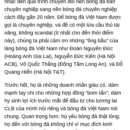
nhắc đến quá trình chuyển đổi nền bóng đá bán
chuyên nghiệp sang nền bóng đá chuyên nghiệp
cách đây gần 20 năm. Để bóng đá Việt Nam được
gọi là chuyên nghiệp, và đề có một lứa cầu thủ tài
năng, không scandal (ít nhất cho đến thời điểm
này), chúng ta phải cảm ơn những "ông bầu" của
làng bóng đá Việt Nam như Đoàn Nguyên Đức
(Hoàng Anh Gia Lai), Nguyễn Đức Kiên (Hà Nội
ACB), Võ Quốc Thắng (Đồng Tâm Long An), và Đỗ
Quang Hiển (Hà Nội T&T).
Trước hết, họ là những doanh nhân giàu có, dám
mạnh tay chi cho những hợp đồng “bom tấn”; dám
hy sinh lợi ích trước mắt để đầu tư cho tương lai
CLB của mình nói riêng và bóng đá Việt Nam nói
chung. Quan trọng hơn, họ yêu bóng đá thật lòng;
họ đến với bóng đá không chỉ vì mục đích kinh