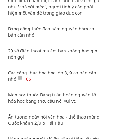
Clip lột tả chân thực cảnh anh trai và em gái
như 'chó với mèo', người tinh ý còn phát
hiện một vấn đề trong giáo dục con
Bảng công thức đạo hàm nguyên hàm cơ
bản cần nhớ
20 số điện thoại ma ám bạn không bao giờ
nên gọi
Các công thức hóa học lớp 8, 9 cơ bản cần
nhớ
106
Mẹo học thuộc Bảng tuần hoàn nguyên tố
hóa học bằng thơ, câu nói vui vẻ
Ấn tượng ngày hội văn hóa - thể thao mừng
Quốc khánh 2/9 ở Hải Hậu
Hàng ngàn người Mỹ ân hận vì tiêm vắc xin