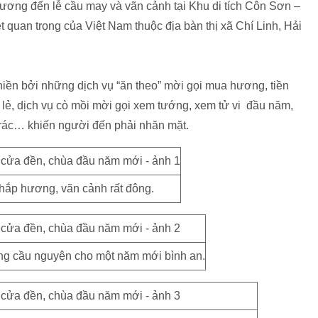
ơng đến lễ cầu may và vãn cảnh tại Khu di tích Côn Sơn –
ệt quan trọng của Việt Nam thuộc địa bàn thị xã Chí Linh, Hải
iền bởi những dịch vụ “ăn theo” mời gọi mua hương, tiền
n lẻ, dịch vụ cò mồi mời gọi xem tướng, xem tử vi đầu năm,
 rác… khiến người đến phải nhăn mặt.
hắp hương, vãn cảnh rất đông.
ang cầu nguyện cho một năm mới bình an.