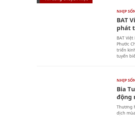
NHỊP SỐ
BAT V
phát t
BAT Việt
Phước Ch
triển ki
tuyến bi
NHỊP SỐ
Bia T
động 
Thương h
dịch mùa