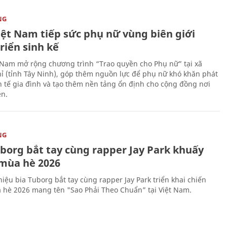
NG
iệt Nam tiếp sức phụ nữ vùng biên giới
riển sinh kế
 Nam mở rộng chương trình “Trao quyền cho Phụ nữ” tại xã
ỉ (tỉnh Tây Ninh), góp thêm nguồn lực để phụ nữ khó khăn phát
nh tế gia đình và tạo thêm nền tảng ổn định cho cộng đồng nơi
ên.
NG
uborg bắt tay cùng rapper Jay Park khuấy
mùa hè 2026
iệu bia Tuborg bắt tay cùng rapper Jay Park triển khai chiến
 hè 2026 mang tên "Sao Phải Theo Chuẩn” tại Việt Nam.