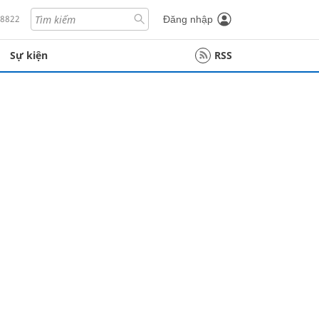
18822
Đăng nhập
Sự kiện
RSS