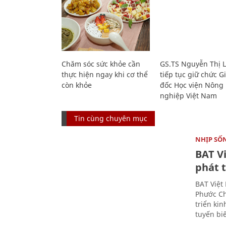
Chăm sóc sức khỏe cần
GS.TS Nguyễn Thị 
thực hiện ngay khi cơ thể
tiếp tục giữ chức 
còn khỏe
đốc Học viện Nông
nghiệp Việt Nam
Tin cùng chuyên mục
NHỊP SỐ
BAT V
phát t
BAT Việt
Phước Ch
triển ki
tuyến bi