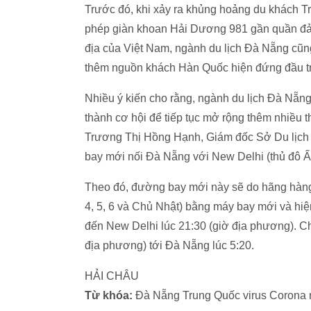
Trước đó, khi xảy ra khủng hoảng du khách T
phép giàn khoan Hải Dương 981 gần quần đả
địa của Việt Nam, ngành du lịch Đà Nẵng cũn
thêm nguồn khách Hàn Quốc hiện đứng đầu t
Nhiều ý kiến cho rằng, ngành du lịch Đà Nẵng
thành cơ hội để tiếp tục mở rộng thêm nhiều 
Trương Thị Hồng Hạnh, Giám đốc Sở Du lịch 
bay mới nối Đà Nẵng với New Delhi (thủ đô Ấ
Theo đó, đường bay mới này sẽ do hãng hàng k
4, 5, 6 và Chủ Nhật) bằng máy bay mới và hi
đến New Delhi lúc 21:30 (giờ địa phương). Ch
địa phương) tới Đà Nẵng lúc 5:20.
HẢI CHÂU
Từ khóa:
Đà Nẵng Trung Quốc virus Corona