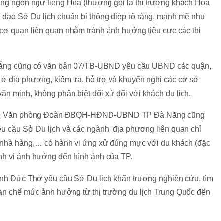
ng ngôn ngữ tiếng Hoa (thường gọi là thị trường khách Hoa
 đạo Sở Du lịch chuẩn bị thông điệp rõ ràng, mạnh mẽ như
 cơ quan liên quan nhằm tránh ảnh hưởng tiêu cực các thị
Nẵng cũng có văn bản 07/TB-UBND yêu cầu UBND các quận,
ở địa phương, kiểm tra, hỗ trợ và khuyến nghị các cơ sở
văn minh, không phân biệt đối xử đối với khách du lịch.
1/2), Văn phòng Đoàn ĐBQH-HĐND-UBND TP Đà Nẵng cũng
 cầu Sở Du lịch và các ngành, địa phương liên quan chỉ
, nhà hàng,… có hành vi ứng xử đúng mực với du khách (đặc
hành vi ảnh hưởng đến hình ảnh của TP.
h Đức Thơ yêu cầu Sở Du lịch khẩn trương nghiên cứu, tìm
hạn chế mức ảnh hưởng từ thị trường du lịch Trung Quốc đến