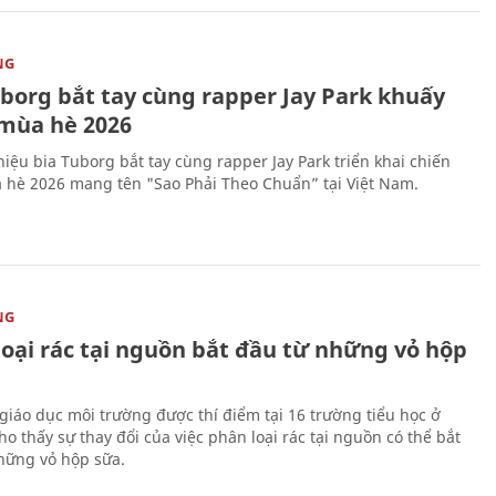
NG
uborg bắt tay cùng rapper Jay Park khuấy
mùa hè 2026
iệu bia Tuborg bắt tay cùng rapper Jay Park triển khai chiến
 hè 2026 mang tên "Sao Phải Theo Chuẩn” tại Việt Nam.
NG
loại rác tại nguồn bắt đầu từ những vỏ hộp
giáo dục môi trường được thí điểm tại 16 trường tiểu học ở
o thấy sự thay đổi của việc phân loại rác tại nguồn có thể bắt
hững vỏ hộp sữa.