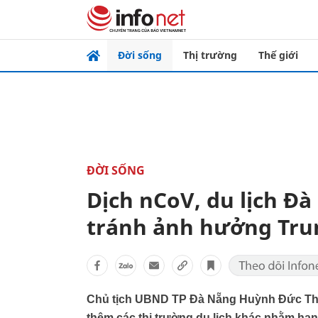
Đời sống
Thị trường
Thế giới
ĐỜI SỐNG
Dịch nCoV, du lịch Đ
tránh ảnh hưởng Tru
Chủ tịch UBND TP Đà Nẵng Huỳnh Đức Thơ 
thêm các thị trường du lịch khác nhằm hạ