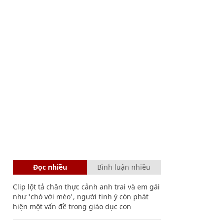
Đọc nhiều
Bình luận nhiều
Clip lột tả chân thực cảnh anh trai và em gái
như 'chó với mèo', người tinh ý còn phát
hiện một vấn đề trong giáo dục con