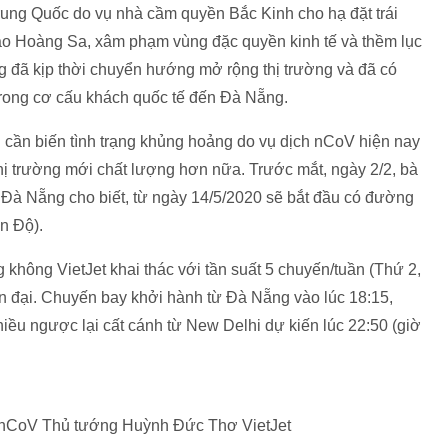
rung Quốc do vụ nhà cầm quyền Bắc Kinh cho hạ đặt trái
o Hoàng Sa, xâm phạm vùng đặc quyền kinh tế và thềm lục
g đã kịp thời chuyển hướng mở rộng thị trường và đã có
rong cơ cấu khách quốc tế đến Đà Nẵng.
 cần biến tình trạng khủng hoảng do vụ dịch nCoV hiện nay
thị trường mới chất lượng hơn nữa. Trước mắt, ngày 2/2, bà
Đà Nẵng cho biết, từ ngày 14/5/2020 sẽ bắt đầu có đường
n Độ).
hông VietJet khai thác với tần suất 5 chuyến/tuần (Thứ 2,
ện đại. Chuyến bay khởi hành từ Đà Nẵng vào lúc 18:15,
iều ngược lại cất cánh từ New Delhi dự kiến lúc 22:50 (giờ
 nCoV Thủ tướng Huỳnh Đức Thơ VietJet