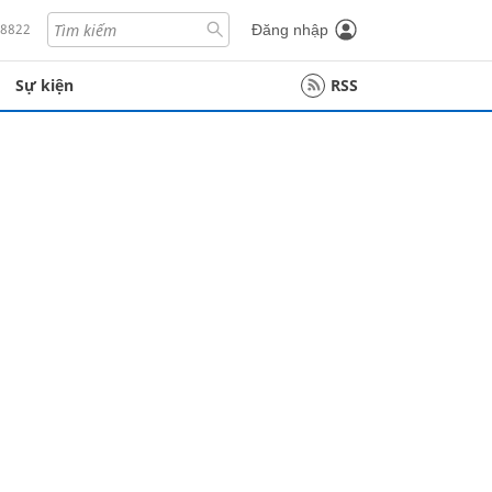
18822
Đăng nhập
Sự kiện
RSS