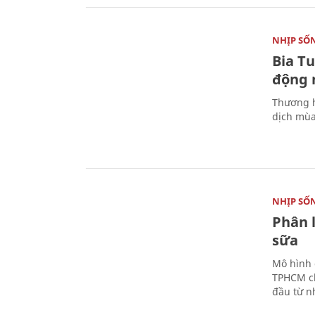
NHỊP SỐ
Bia T
động 
Thương h
dịch mùa
NHỊP SỐ
Phân 
sữa
Mô hình 
TPHCM ch
đầu từ n