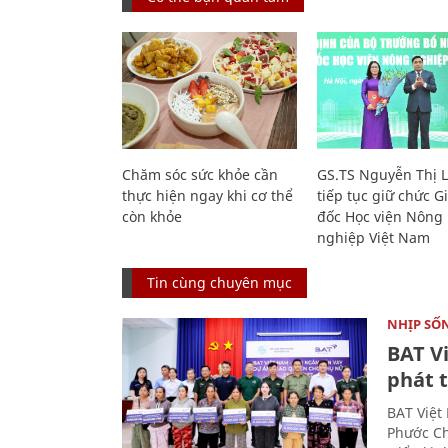
Chăm sóc sức khỏe cần
GS.TS Nguyễn Thị 
thực hiện ngay khi cơ thể
tiếp tục giữ chức 
còn khỏe
đốc Học viện Nông
nghiệp Việt Nam
Tin cùng chuyên mục
NHỊP SỐ
BAT V
phát t
BAT Việt
Phước Ch