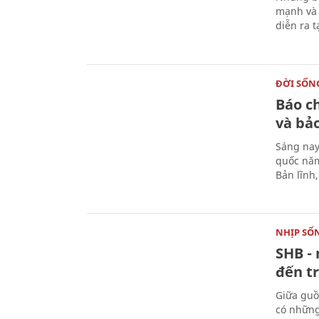
mạnh và 
diễn ra 
ĐỜI SỐN
Báo c
và bả
Sáng nay
quốc năm
Bản lĩnh
NHỊP SỐ
SHB - 
đến tr
Giữa guồ
có những