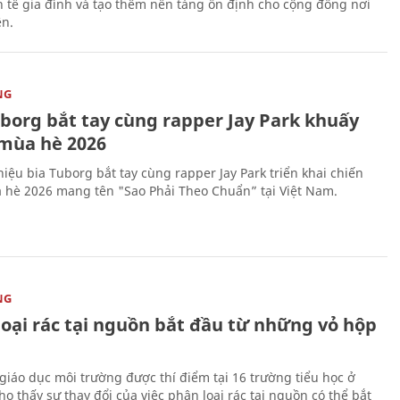
nh tế gia đình và tạo thêm nền tảng ổn định cho cộng đồng nơi
ên.
NG
uborg bắt tay cùng rapper Jay Park khuấy
mùa hè 2026
iệu bia Tuborg bắt tay cùng rapper Jay Park triển khai chiến
 hè 2026 mang tên "Sao Phải Theo Chuẩn” tại Việt Nam.
NG
loại rác tại nguồn bắt đầu từ những vỏ hộp
giáo dục môi trường được thí điểm tại 16 trường tiểu học ở
o thấy sự thay đổi của việc phân loại rác tại nguồn có thể bắt