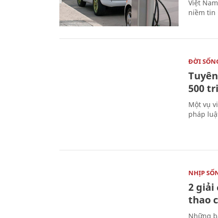
Việt Nam 
niềm tin
ĐỜI SỐN
Tuyên 
500 t
Một vụ v
pháp luậ
NHỊP SỐ
2 giải
thao c
Những bà