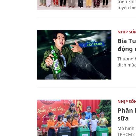
triển ki
tuyến bi
NHỊP SỐ
Bia T
động 
Thương h
dịch mùa
NHỊP SỐ
Phân 
sữa
Mô hình 
TPHCM ch