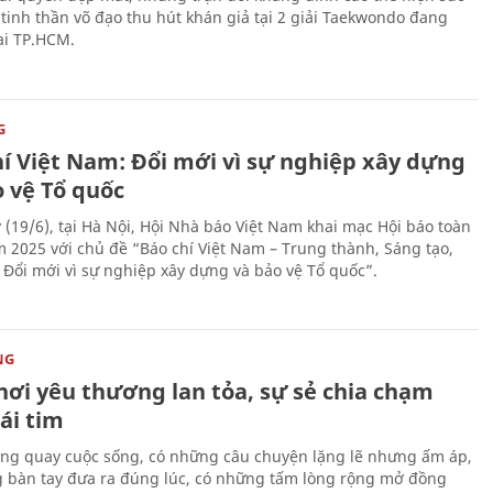
tinh thần võ đạo thu hút khán giả tại 2 giải Taekwondo đang
tại TP.HCM.
G
hí Việt Nam: Đổi mới vì sự nghiệp xây dựng
o vệ Tổ quốc
 (19/6), tại Hà Nội, Hội Nhà báo Việt Nam khai mạc Hội báo toàn
 2025 với chủ đề “Báo chí Việt Nam – Trung thành, Sáng tạo,
, Đổi mới vì sự nghiệp xây dựng và bảo vệ Tổ quốc”.
NG
nơi yêu thương lan tỏa, sự sẻ chia chạm
ái tim
ng quay cuộc sống, có những câu chuyện lặng lẽ nhưng ấm áp,
 bàn tay đưa ra đúng lúc, có những tấm lòng rộng mở đồng