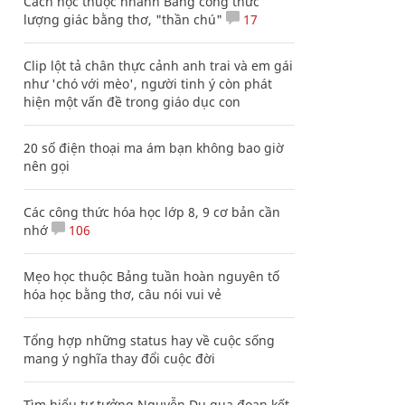
Cách học thuộc nhanh Bảng công thức
lượng giác bằng thơ, "thần chú"
17
Clip lột tả chân thực cảnh anh trai và em gái
như 'chó với mèo', người tinh ý còn phát
hiện một vấn đề trong giáo dục con
20 số điện thoại ma ám bạn không bao giờ
nên gọi
Các công thức hóa học lớp 8, 9 cơ bản cần
nhớ
106
Mẹo học thuộc Bảng tuần hoàn nguyên tố
hóa học bằng thơ, câu nói vui vẻ
Tổng hợp những status hay về cuộc sống
mang ý nghĩa thay đổi cuộc đời
Tìm hiểu tư tưởng Nguyễn Du qua đoạn kết