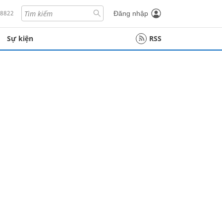
18822
Đăng nhập
Sự kiện
RSS