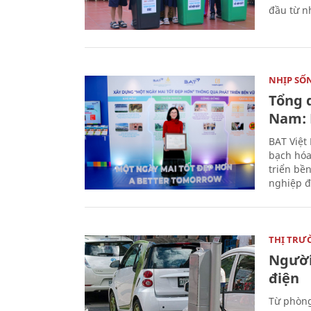
đầu từ n
NHỊP SỐ
Tổng 
Nam: 
BAT Việt
bạch hóa
triển bề
nghiệp đ
THỊ TRƯ
Người
điện
Từ phòng