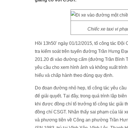
Chiếc xe taxi vi phạ
Hồi 13h50' ngày 01/12/2015, tổ công tác Độ
tra kiểm soát trên tuyến đường Trần Hưng Đạo
201.20 đi vào đường cấm (đường Trần Bình Trọ
yêu cầu cho xem hình ảnh và không xuất trình g
hiểu và chấp hành theo đúng quy định.
Do đoạn đường nhỏ hẹp, tổ công tác yêu cầu
để giải quyết. Tại đây, trong quá trình lập biên
khi được đồng chí tổ trưởng tổ công tác giải t
đồng chí CSGT. Nhận thấy sai phạm của lái xe
và phương tiện về Công an phường Trần Hưng
(SN 1983, trú tại Vĩnh Yên, Vĩnh Lộc, Thanh H