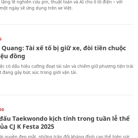
lặng lẽ nghiên cứu pin, thuật toán và AI cho ô tô điện – với
 một ngày sẽ ứng dụng trên xe Việt.
G
Quang: Tài xế tố bị giữ xe, đòi tiền chuộc
riệu đồng
iệc có dấu hiệu cưỡng đoạt tài sản và chiếm giữ phương tiện trái
t đang gây bức xúc trong giới vận tải.
NG
 đấu Taekwondo kịch tính trong tuần lễ thể
ủa CJ K Festa 2025
i quyền đẹp mắt, những trận đối kháng đỉnh cao thể hiện sức