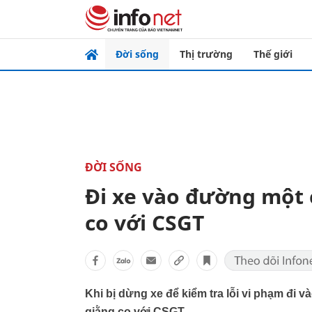
Đời sống
Thị trường
Thế giới
ĐỜI SỐNG
Đi xe vào đường một c
co với CSGT
Khi bị dừng xe để kiểm tra lỗi vi phạm đi v
giằng co với CSGT.