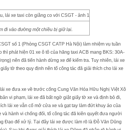
m đi vào đường một chiều bị giữ lại.
i CSGT số 1 (Phòng CSGT CATP Hà Nội) làm nhiệm vụ tuần
 thì phát hiện 01 xe ô tô của hãng taxi ACB mang BKS: 30A-
ng) nên đã tiến hành dừng xe để kiểm tra. Tuy nhiên, lái xe
iấy tờ theo quy định nên tổ công tác đã giải thích cho lái xe
 lái xe đưa xe về trước cổng Cung Văn Hóa Hữu Nghị Việt Xô
 bản vi phạm, lái xe đã bất ngờ giật giấy tờ xe và định bỏ đi,
hích lái xe vẫn cố mở cửa xe và gạt tay làm đứt khuy áo của
 và hành vi chống đối, tổ công tác đã kiên quyết đưa người
 Đạo để xử lý. Tại đây lái xe được làm rõ là Đỗ Văn Dũng
óa). Sau khi được giải thích lái xe Dũng đã nhận rõ hành vi