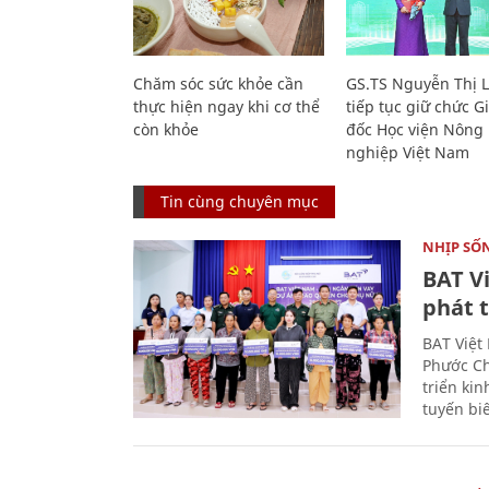
Chăm sóc sức khỏe cần
GS.TS Nguyễn Thị 
thực hiện ngay khi cơ thể
tiếp tục giữ chức 
còn khỏe
đốc Học viện Nông
nghiệp Việt Nam
Tin cùng chuyên mục
NHỊP SỐ
BAT V
phát t
BAT Việt
Phước Ch
triển ki
tuyến bi