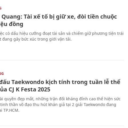
G
Quang: Tài xế tố bị giữ xe, đòi tiền chuộc
riệu đồng
iệc có dấu hiệu cưỡng đoạt tài sản và chiếm giữ phương tiện trái
t đang gây bức xúc trong giới vận tải.
NG
 đấu Taekwondo kịch tính trong tuần lễ thể
ủa CJ K Festa 2025
i quyền đẹp mắt, những trận đối kháng đỉnh cao thể hiện sức
tinh thần võ đạo thu hút khán giả tại 2 giải Taekwondo đang
tại TP.HCM.