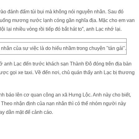
 vào đánh đấm túi bụi mà không nói nguyên nhân. Sau đó
 xuống mương nước lạnh cóng gần nghĩa địa. Mặc cho em van
i lại nhiều vòng rồi tiếp đó bắt hát to”, anh Lạc nhớ lại.
nhân của sự việc là do hiểu nhầm trong chuyện "tán gái".
ở anh Lạc đến trước khách sạn Thành Đô đóng trên địa bàn
ược gọi xe taxi. Về đến nơi, chủ quán thấy anh Lạc bị thương
rình báo lên cơ quan công an xã Hưng Lộc. Anh này cho biết,
. Theo nhận định của nạn nhân thì có thể nhóm người này
 tay dằn mặt để cảnh cáo.