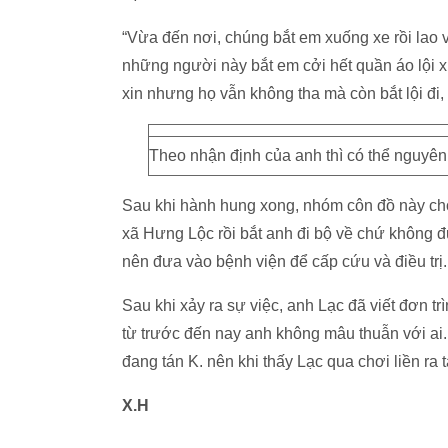
“Vừa đến nơi, chúng bắt em xuống xe rồi lao
những người này bắt em cởi hết quần áo lội
xin nhưng họ vẫn không tha mà còn bắt lội đi, lộ
Theo nhận định của anh thì có thể nguyên 
Sau khi hành hung xong, nhóm côn đồ này ch
xã Hưng Lộc rồi bắt anh đi bộ về chứ không đ
nên đưa vào bệnh viện để cấp cứu và điều trị.
Sau khi xảy ra sự việc, anh Lạc đã viết đơn t
từ trước đến nay anh không mâu thuẫn với ai
đang tán K. nên khi thấy Lạc qua chơi liền ra
X.H