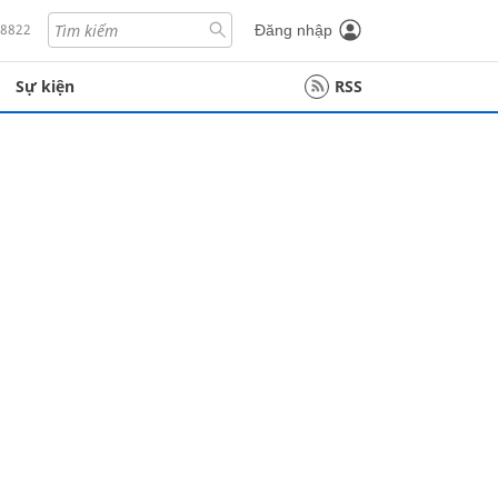
18822
Đăng nhập
Sự kiện
RSS