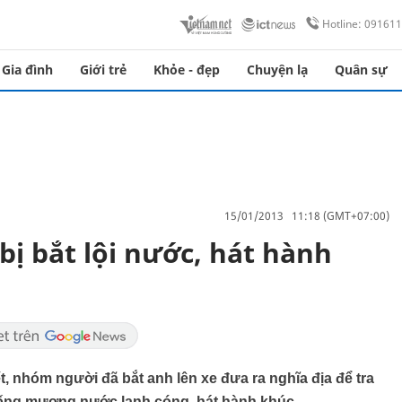
Hotline: 09161
Gia đình
Giới trẻ
Khỏe - đẹp
Chuyện lạ
Quân sự
15/01/2013 11:18 (GMT+07:00)
n bị bắt lội nước, hát hành
, nhóm người đã bắt anh lên xe đưa ra nghĩa địa để tra
uống mương nước lạnh cóng, hát hành khúc...