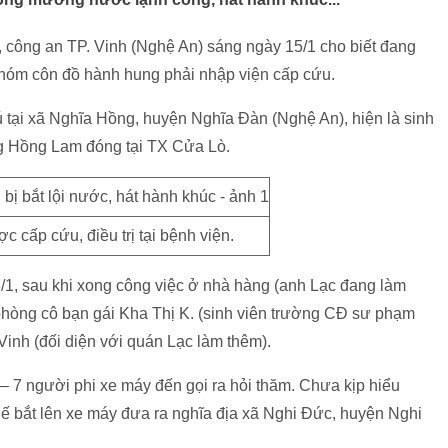
ội, công an TP. Vinh (Nghệ An) sáng ngày 15/1 cho biết đang
ị nhóm côn đồ hành hung phải nhập viện cấp cứu.
 tại xã Nghĩa Hồng, huyện Nghĩa Đàn (Nghệ An), hiện là sinh
g Hồng Lam đóng tại TX Cửa Lò.
 cấp cứu, điều trị tại bệnh viện.
3/1, sau khi xong công việc ở nhà hàng (anh Lạc đang làm
phòng cô bạn gái Kha Thị K. (sinh viên trường CĐ sư phạm
inh (đối diện với quán Lạc làm thêm).
– 7 người phi xe máy đến gọi ra hỏi thăm. Chưa kịp hiểu
hế bắt lên xe máy đưa ra nghĩa địa xã Nghi Đức, huyện Nghi