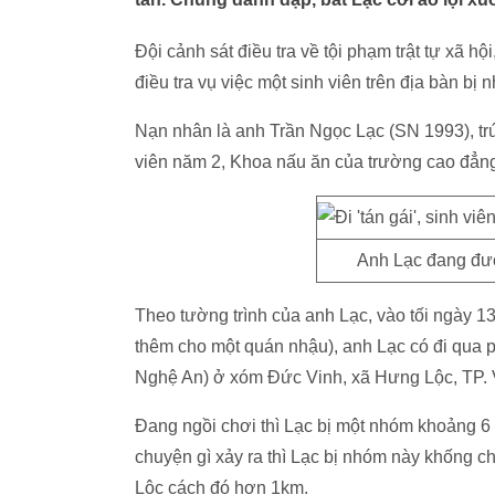
Đội cảnh sát điều tra về tội phạm trật tự xã h
điều tra vụ việc một sinh viên trên địa bàn b
Nạn nhân là anh Trần Ngọc Lạc (SN 1993), trú
viên năm 2, Khoa nấu ăn của trường cao đẳn
Anh Lạc đang được
Theo tường trình của anh Lạc, vào tối ngày 1
thêm cho một quán nhậu), anh Lạc có đi qua 
Nghệ An) ở xóm Đức Vinh, xã Hưng Lộc, TP. V
Đang ngồi chơi thì Lạc bị một nhóm khoảng 6 
chuyện gì xảy ra thì Lạc bị nhóm này khống c
Lộc cách đó hơn 1km.