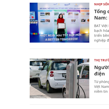
NHỊP SỐ
Tổng 
Nam: 
BAT Việt
bạch hóa
triển bề
nghiệp đ
THỊ TRƯ
Người
điện
Từ phòng
Việt Nam 
niềm tin