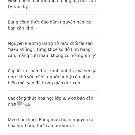
Nhiều điểm bất thường ở bằng đại học của
Lý Nhã Kỳ
Bảng công thức đạo hàm nguyên hàm cơ
bản cần nhớ
Nguyễn Phương Hằng sở hữu khối tài sản
"siêu khủng", từng khoe sổ đỏ tính bằng
cân, mắng cựu mẫu 'không có nổi nghìn tỷ'
Clip lột tả chân thực cảnh anh trai và em gái
như 'chó với mèo', người tinh ý còn phát
hiện một vấn đề trong giáo dục con
Các công thức hóa học lớp 8, 9 cơ bản cần
nhớ
106
Mẹo học thuộc Bảng tuần hoàn nguyên tố
hóa học bằng thơ, câu nói vui vẻ