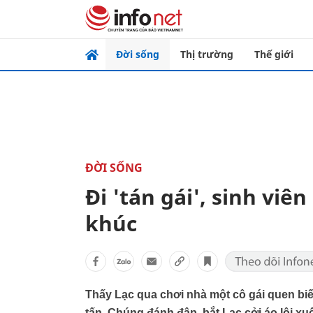
Đời sống
Thị trường
Thế giới
ĐỜI SỐNG
Đi 'tán gái', sinh viê
khúc
Thấy Lạc qua chơi nhà một cô gái quen biết
tấn. Chúng đánh đập, bắt Lạc cởi áo lội x