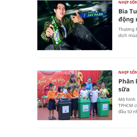
NHỊP SỐ
Bia T
động 
Thương h
dịch mùa
NHỊP SỐ
Phân 
sữa
Mô hình 
TPHCM ch
đầu từ n