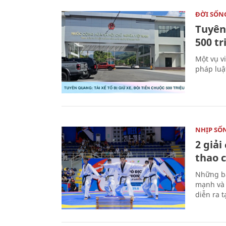
ĐỜI SỐN
Tuyên 
500 t
Một vụ v
pháp luậ
NHỊP SỐ
2 giải
thao c
Những bà
mạnh và 
diễn ra 