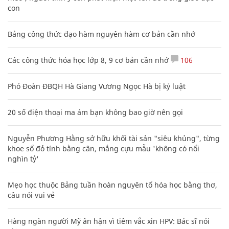
con
Bảng công thức đạo hàm nguyên hàm cơ bản cần nhớ
Các công thức hóa học lớp 8, 9 cơ bản cần nhớ
106
Phó Đoàn ĐBQH Hà Giang Vương Ngọc Hà bị kỷ luật
20 số điện thoại ma ám bạn không bao giờ nên gọi
Nguyễn Phương Hằng sở hữu khối tài sản "siêu khủng", từng
khoe sổ đỏ tính bằng cân, mắng cựu mẫu 'không có nổi
nghìn tỷ'
Mẹo học thuộc Bảng tuần hoàn nguyên tố hóa học bằng thơ,
câu nói vui vẻ
Hàng ngàn người Mỹ ân hận vì tiêm vắc xin HPV: Bác sĩ nói