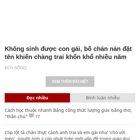
Không sinh được con gái, bố chán nản đặt
tên khiến chàng trai khốn khổ nhiều năm
ĐỜI SỐNG
XEM THÊM BÀI VIẾT
Đọc nhiều
Bình luận nhiều
Cách học thuộc nhanh Bảng công thức lượng giác bằng thơ,
"thần chú"
17
Clip lột tả chân thực cảnh anh trai và em gái như 'chó với
mèo', người tinh ý còn phát hiện một vấn đề trong giáo dục