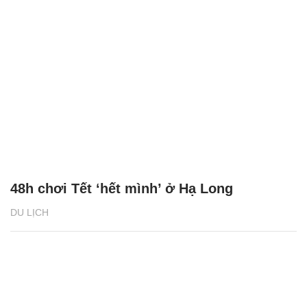
48h chơi Tết ‘hết mình’ ở Hạ Long
DU LỊCH