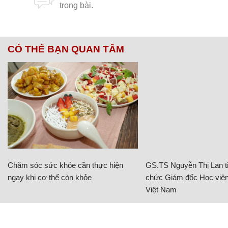
CÓ THỂ BẠN QUAN TÂM
Chăm sóc sức khỏe cần thực hiện
GS.TS Nguyễn Thị Lan ti
ngay khi cơ thể còn khỏe
chức Giám đốc Học viện
Việt Nam