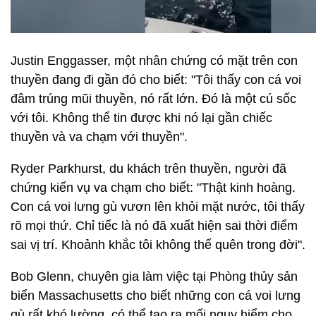
Justin Enggasser, một nhân chứng có mặt trên con
thuyền đang đi gần đó cho biết: "Tôi thấy con cá voi
đâm trúng mũi thuyền, nó rất lớn. Đó là một cú sốc
với tôi. Không thể tin được khi nó lại gần chiếc
thuyền và va chạm với thuyền".
Ryder Parkhurst, du khách trên thuyền, người đã
chứng kiến ​​vụ va chạm cho biết: "Thật kinh hoàng.
Con cá voi lưng gù vươn lên khỏi mặt nước, tôi thấy
rõ mọi thứ. Chỉ tiếc là nó đã xuất hiện sai thời điểm
sai vị trí. Khoảnh khắc tôi không thể quên trong đời".
Bob Glenn, chuyên gia làm việc tại Phòng thủy sản
biển Massachusetts cho biết những con cá voi lưng
gù rất khó lường, có thể tạo ra mối nguy hiểm cho