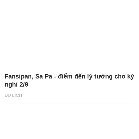
Fansipan, Sa Pa - điểm đến lý tưởng cho kỳ
nghỉ 2/9
DU LỊCH