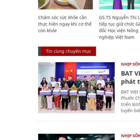
Chăm sóc sức khỏe cần
GS.TS Nguyễn Thị 
thực hiện ngay khi cơ thể
tiếp tục giữ chức 
còn khỏe
đốc Học viện Nông
nghiệp Việt Nam
Tin cùng chuyên mục
NHỊP SỐ
BAT V
phát t
BAT Việt
Phước Ch
triển ki
tuyến bi
NHỊP SỐ