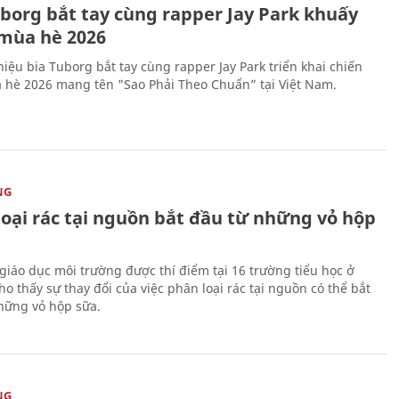
uborg bắt tay cùng rapper Jay Park khuấy
mùa hè 2026
iệu bia Tuborg bắt tay cùng rapper Jay Park triển khai chiến
 hè 2026 mang tên "Sao Phải Theo Chuẩn” tại Việt Nam.
NG
loại rác tại nguồn bắt đầu từ những vỏ hộp
giáo dục môi trường được thí điểm tại 16 trường tiểu học ở
o thấy sự thay đổi của việc phân loại rác tại nguồn có thể bắt
hững vỏ hộp sữa.
NG