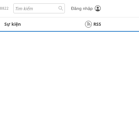
18822
Đăng nhập
Sự kiện
RSS