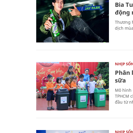
Bia T
động 
Thương h
dịch mùa
NHỊP SỐ
Phân 
sữa
Mô hình 
TPHCM ch
đầu từ n
NHỊP SỐ