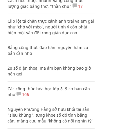
Cách học thuộc nhanh Bảng công thức
lượng giác bằng thơ, "thần chú"
17
Clip lột tả chân thực cảnh anh trai và em gái
như 'chó với mèo', người tinh ý còn phát
hiện một vấn đề trong giáo dục con
Bảng công thức đạo hàm nguyên hàm cơ
bản cần nhớ
20 số điện thoại ma ám bạn không bao giờ
nên gọi
Các công thức hóa học lớp 8, 9 cơ bản cần
nhớ
106
Nguyễn Phương Hằng sở hữu khối tài sản
"siêu khủng", từng khoe sổ đỏ tính bằng
cân, mắng cựu mẫu 'không có nổi nghìn tỷ'