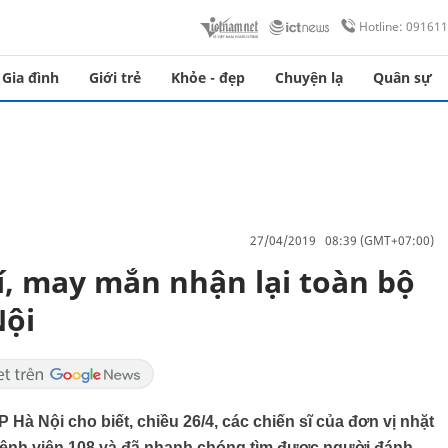
Hotline: 09161
Gia đình
Giới trẻ
Khỏe - đẹp
Chuyện lạ
Quân sự
27/04/2019 08:39 (GMT+07:00)
í, may mắn nhận lại toàn bộ
Nội
à Nội cho biết, chiều 26/4, các chiến sĩ của đơn vị nhặt
Bệnh viện 108 và đã nhanh chóng tìm được người đánh