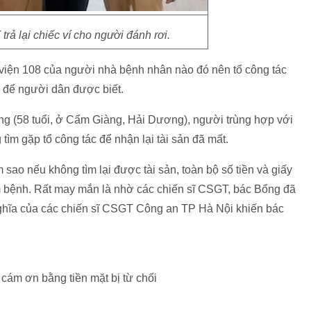
rả lại chiếc ví cho người đánh rơi.
 viện 108 của người nhà bệnh nhân nào đó nên tổ công tác
 để người dân được biết.
g (58 tuổi, ở Cẩm Giàng, Hải Dương), người trùng hợp với
 tìm gặp tổ công tác để nhận lại tài sản đã mất.
sao nếu không tìm lại được tài sản, toàn bộ số tiền và giấy
 bệnh. Rất may mắn là nhờ các chiến sĩ CSGT, bác Bổng đã
nghĩa của các chiến sĩ CSGT Công an TP Hà Nội khiến bác
ám ơn bằng tiền mặt bị từ chối