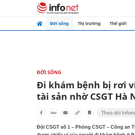
Đời sống
Thị trường
Thế giới
ĐỜI SỐNG
Đi khám bệnh bị rơi v
tài sản nhờ CSGT Hà 
Đội CSGT số 1 – Phòng CSGT – Công an TP H
được chiếc ví của người đi khám bệnh ở 