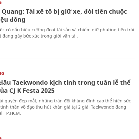
G
Quang: Tài xế tố bị giữ xe, đòi tiền chuộc
riệu đồng
iệc có dấu hiệu cưỡng đoạt tài sản và chiếm giữ phương tiện trái
t đang gây bức xúc trong giới vận tải.
NG
 đấu Taekwondo kịch tính trong tuần lễ thể
ủa CJ K Festa 2025
i quyền đẹp mắt, những trận đối kháng đỉnh cao thể hiện sức
tinh thần võ đạo thu hút khán giả tại 2 giải Taekwondo đang
tại TP.HCM.
G