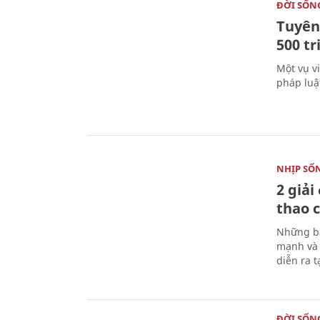
ĐỜI SỐN
Tuyên 
500 t
Một vụ v
pháp luậ
NHỊP SỐ
2 giải
thao c
Những bà
mạnh và 
diễn ra 
ĐỜI SỐN