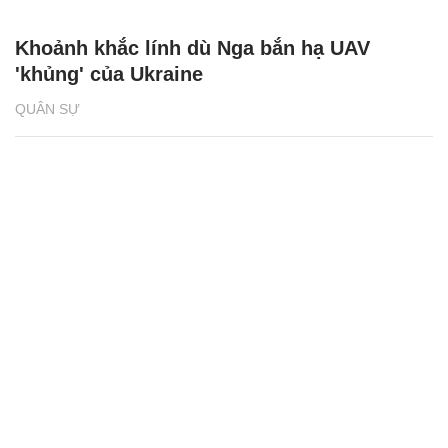
Khoảnh khắc lính dù Nga bắn hạ UAV
'khủng' của Ukraine
QUÂN SỰ