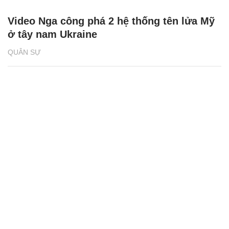
Video Nga công phá 2 hệ thống tên lửa Mỹ
ở tây nam Ukraine
QUÂN SỰ