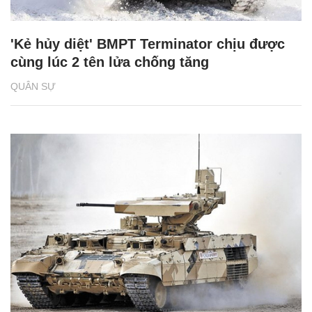
'Kẻ hủy diệt' BMPT Terminator chịu được
cùng lúc 2 tên lửa chống tăng
QUÂN SỰ