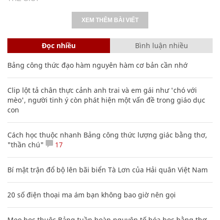
XEM THÊM BÀI VIẾT
Đọc nhiều
Bình luận nhiều
Bảng công thức đạo hàm nguyên hàm cơ bản cần nhớ
Clip lột tả chân thực cảnh anh trai và em gái như 'chó với
mèo', người tinh ý còn phát hiện một vấn đề trong giáo dục
con
Cách học thuộc nhanh Bảng công thức lượng giác bằng thơ,
"thần chú"
17
Bí mật trận đổ bộ lên bãi biển Tà Lơn của Hải quân Việt Nam
20 số điện thoại ma ám bạn không bao giờ nên gọi
Mẹo học thuộc Bảng tuần hoàn nguyên tố hóa học bằng thơ,