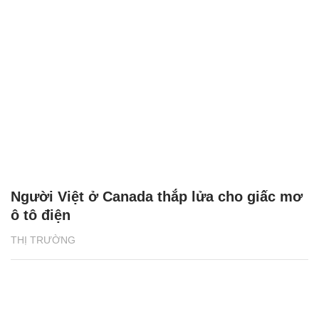
Người Việt ở Canada thắp lửa cho giấc mơ
ô tô điện
THỊ TRƯỜNG