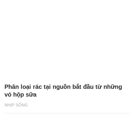
Phân loại rác tại nguồn bắt đầu từ những
vỏ hộp sữa
NHỊP SỐNG