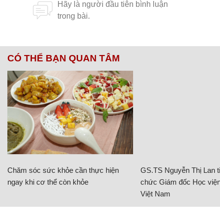
CÓ THỂ BẠN QUAN TÂM
Chăm sóc sức khỏe cần thực hiện
GS.TS Nguyễn Thị Lan ti
ngay khi cơ thể còn khỏe
chức Giám đốc Học viện
Việt Nam