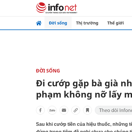
Đời sống
Thị trường
Thế giới
ĐỜI SỐNG
Đi cướp gặp bà già nhi
phạm không nỡ lấy mà
Sau khi cướp tiền của hiệu thuốc, những t
đứng trong tiệm đề nghị chưa cho chúng t