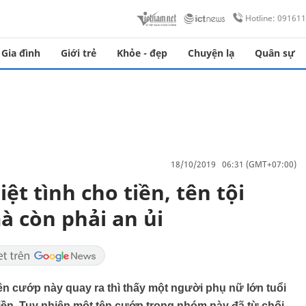
Hotline: 09161
Gia đình
Giới trẻ
Khỏe - đẹp
Chuyện lạ
Quân sự
18/10/2019 06:31 (GMT+07:00)
ệt tình cho tiền, tên tội
 còn phải an ủi
ên cướp này quay ra thì thấy một người phụ nữ lớn tuổi
iền. Tuy nhiên,một tên cướp trong nhóm này đã từ chối