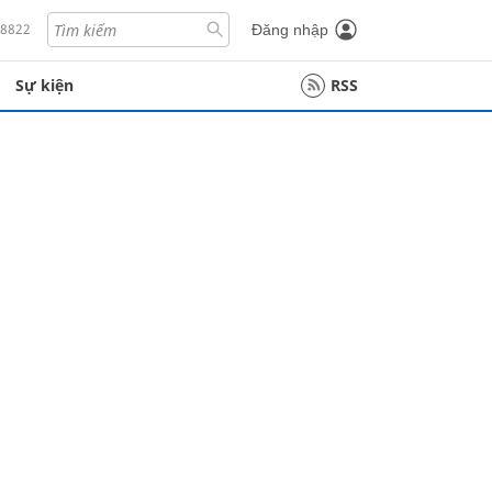
18822
Đăng nhập
Sự kiện
RSS