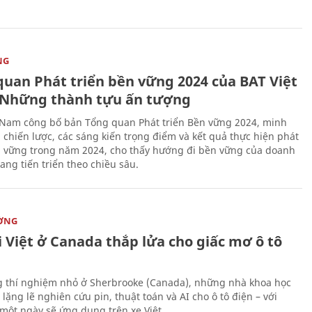
NG
quan Phát triển bền vững 2024 của BAT Việt
Những thành tựu ấn tượng
 Nam công bố bản Tổng quan Phát triển Bền vững 2024, minh
 chiến lược, các sáng kiến trọng điểm và kết quả thực hiện phát
n vững trong năm 2024, cho thấy hướng đi bền vững của doanh
ang tiến triển theo chiều sâu.
ỜNG
 Việt ở Canada thắp lửa cho giấc mơ ô tô
 thí nghiệm nhỏ ở Sherbrooke (Canada), những nhà khoa học
lặng lẽ nghiên cứu pin, thuật toán và AI cho ô tô điện – với
 một ngày sẽ ứng dụng trên xe Việt.