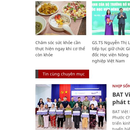
Chăm sóc sức khỏe cần
GS.TS Nguyễn Thị 
thực hiện ngay khi cơ thể
tiếp tục giữ chức 
còn khỏe
đốc Học viện Nông
nghiệp Việt Nam
Tin cùng chuyên mục
NHỊP SỐ
BAT V
phát t
BAT Việt
Phước Ch
triển ki
tuyến bi