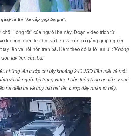
quay ra thì "kẻ cắp gặp bà già".
ừ chối "lòng tốt" của người bà này. Đoạn video trích từ
vũ khí một mực từ chối số tiền và còn cố gắng giúp người
 tay lên vai rồi hôn trán bà. Kèm theo đó là lời an ủi
:"Không
muốn lấy tiền của bà."
biết, những tên cướp chỉ lấy khoảng 240USD tiền mặt và một
 làm và cả người bà trong video hoàn toàn bình an vô sự chứ
ấp rút điều tra và truy bắt hai tên cướp đầy nhân từ này.