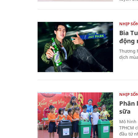
NHỊP SỐ
Bia T
động 
Thương h
dịch mùa
NHỊP SỐ
Phân 
sữa
Mô hình 
TPHCM ch
đầu từ n