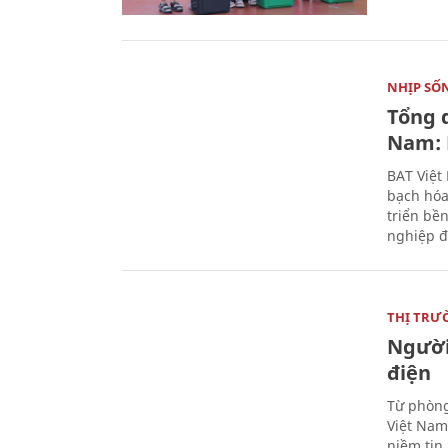
NHỊP SỐ
Tổng 
Nam: 
BAT Việt
bạch hóa
triển bề
nghiệp đ
THỊ TRƯ
Người
điện
Từ phòng
Việt Nam 
niềm tin