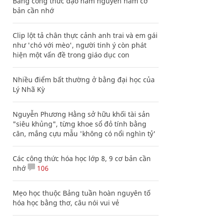
Bảng công thức đạo hàm nguyên hàm cơ
bản cần nhớ
Clip lột tả chân thực cảnh anh trai và em gái
như 'chó với mèo', người tinh ý còn phát
hiện một vấn đề trong giáo dục con
Nhiều điểm bất thường ở bằng đại học của
Lý Nhã Kỳ
Nguyễn Phương Hằng sở hữu khối tài sản
"siêu khủng", từng khoe sổ đỏ tính bằng
cân, mắng cựu mẫu 'không có nổi nghìn tỷ'
Các công thức hóa học lớp 8, 9 cơ bản cần
nhớ
106
Mẹo học thuộc Bảng tuần hoàn nguyên tố
hóa học bằng thơ, câu nói vui vẻ