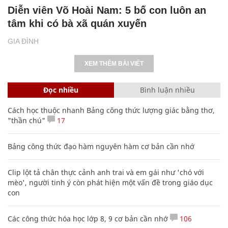
Diễn viên Võ Hoài Nam: 5 bố con luôn an
tâm khi có bà xã quán xuyến
GIA ĐÌNH
XEM THÊM BÀI VIẾT
Đọc nhiều
Bình luận nhiều
Cách học thuộc nhanh Bảng công thức lượng giác bằng thơ,
"thần chú"
17
Bảng công thức đạo hàm nguyên hàm cơ bản cần nhớ
Clip lột tả chân thực cảnh anh trai và em gái như 'chó với
mèo', người tinh ý còn phát hiện một vấn đề trong giáo dục
con
Các công thức hóa học lớp 8, 9 cơ bản cần nhớ
106