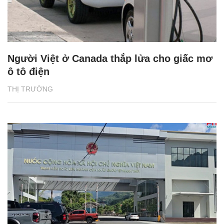
Người Việt ở Canada thắp lửa cho giấc mơ
ô tô điện
THỊ TRƯỜNG