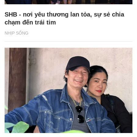
SHB - nơi yêu thương lan tỏa, sự sẻ chia
chạm đến trái tim
NHỊP SỐNG