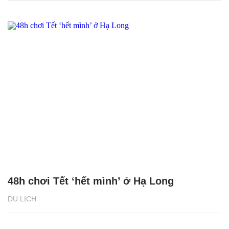
48h chơi Tết ‘hết mình’ ở Hạ Long
DU LỊCH