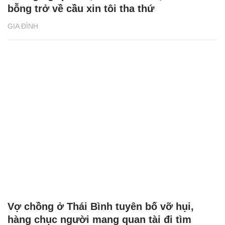
bỗng trở về cầu xin tôi tha thứ
GIA ĐÌNH
Vợ chồng ở Thái Bình tuyên bố vỡ hụi,
hàng chục người mang quan tài đi tìm