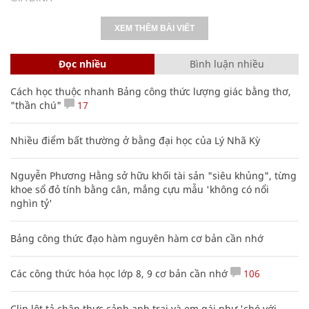
XEM THÊM BÀI VIẾT
Đọc nhiều
Bình luận nhiều
Cách học thuộc nhanh Bảng công thức lượng giác bằng thơ,
"thần chú"
17
Nhiều điểm bất thường ở bằng đại học của Lý Nhã Kỳ
Nguyễn Phương Hằng sở hữu khối tài sản "siêu khủng", từng
khoe sổ đỏ tính bằng cân, mắng cựu mẫu 'không có nổi
nghìn tỷ'
Bảng công thức đạo hàm nguyên hàm cơ bản cần nhớ
Các công thức hóa học lớp 8, 9 cơ bản cần nhớ
106
Clip lột tả chân thực cảnh anh trai và em gái như 'chó với