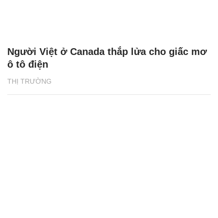
Người Việt ở Canada thắp lửa cho giấc mơ
ô tô điện
THỊ TRƯỜNG