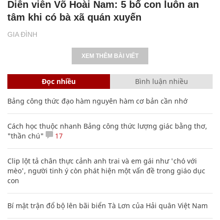
Diễn viên Võ Hoài Nam: 5 bố con luôn an
tâm khi có bà xã quán xuyến
GIA ĐÌNH
XEM THÊM BÀI VIẾT
Đọc nhiều
Bình luận nhiều
Bảng công thức đạo hàm nguyên hàm cơ bản cần nhớ
Cách học thuộc nhanh Bảng công thức lượng giác bằng thơ,
"thần chú"
17
Clip lột tả chân thực cảnh anh trai và em gái như 'chó với
mèo', người tinh ý còn phát hiện một vấn đề trong giáo dục
con
Bí mật trận đổ bộ lên bãi biển Tà Lơn của Hải quân Việt Nam