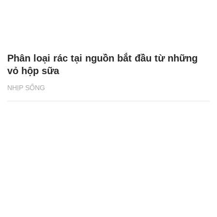
Phân loại rác tại nguồn bắt đầu từ những
vỏ hộp sữa
NHỊP SỐNG