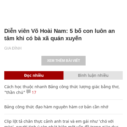
Diễn viên Võ Hoài Nam: 5 bố con luôn an
tâm khi có bà xã quán xuyến
GIA ĐÌNH
XEM THÊM BÀI VIẾT
Đọc nhiều
Bình luận nhiều
Cách học thuộc nhanh Bảng công thức lượng giác bằng thơ,
"thần chú"
17
Bảng công thức đạo hàm nguyên hàm cơ bản cần nhớ
Clip lột tả chân thực cảnh anh trai và em gái như 'chó với
mèo', người tinh ý còn phát hiện một vấn đề trong giáo dục