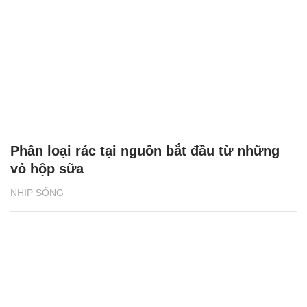
Phân loại rác tại nguồn bắt đầu từ những
vỏ hộp sữa
NHỊP SỐNG