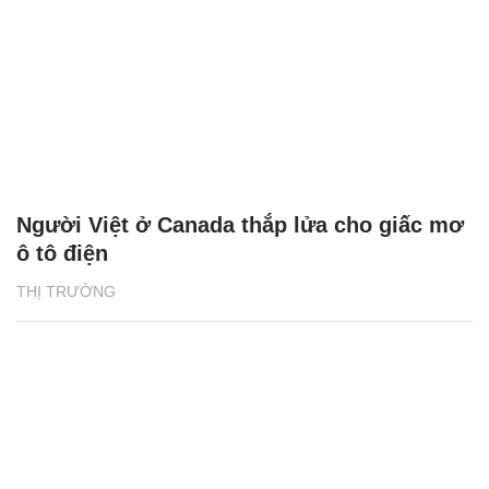
Người Việt ở Canada thắp lửa cho giấc mơ
ô tô điện
THỊ TRƯỜNG