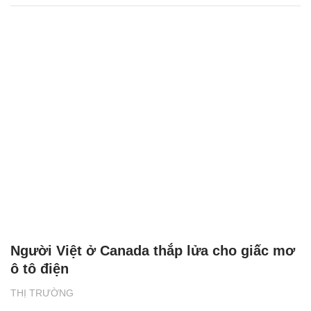
Người Việt ở Canada thắp lửa cho giấc mơ
ô tô điện
THỊ TRƯỜNG