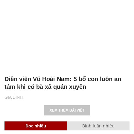
Diễn viên Võ Hoài Nam: 5 bố con luôn an
tâm khi có bà xã quán xuyến
GIA ĐÌNH
XEM THÊM BÀI VIẾT
Đọc nhiều
Bình luận nhiều