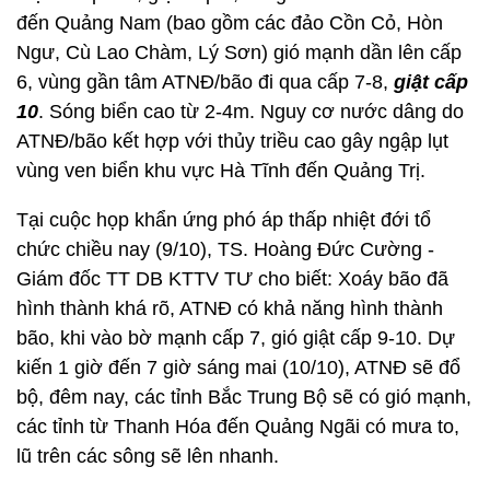
đến Quảng Nam (bao gồm các đảo Cồn Cỏ, Hòn
Ngư, Cù Lao Chàm, Lý Sơn) gió mạnh dần lên cấp
6, vùng gần tâm ATNĐ/bão đi qua cấp 7-8,
giật cấp
10
. Sóng biển cao từ 2-4m. Nguy cơ nước dâng do
ATNĐ/bão kết hợp với thủy triều cao gây ngập lụt
vùng ven biển khu vực Hà Tĩnh đến Quảng Trị.
Tại cuộc họp khẩn ứng phó áp thấp nhiệt đới tổ
chức chiều nay (9/10), TS. Hoàng Đức Cường -
Giám đốc TT DB KTTV TƯ cho biết: Xoáy bão đã
hình thành khá rõ, ATNĐ có khả năng hình thành
bão, khi vào bờ mạnh cấp 7, gió giật cấp 9-10. Dự
kiến 1 giờ đến 7 giờ sáng mai (10/10), ATNĐ sẽ đổ
bộ, đêm nay, các tỉnh Bắc Trung Bộ sẽ có gió mạnh,
các tỉnh từ Thanh Hóa đến Quảng Ngãi có mưa to,
lũ trên các sông sẽ lên nhanh.