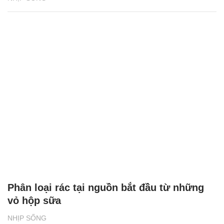
Phân loại rác tại nguồn bắt đầu từ những
vỏ hộp sữa
NHỊP SỐNG