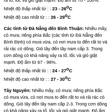
ra tố, lốc và gió giật mạnh. Độ ẩm từ 70 - 100%.
o
Nhiệt độ thấp nhất từ : :
23 - 26
C
o
Nhiệt độ cao nhất từ : :
26 - 29
C
Các tỉnh từ Đà Nẵng đến Bình Thuận:
Nhiều mây,
có mưa; riêng phía Bắc (các tỉnh từ Đà Nẵng đến
Bình Định) có mưa vừa, có nơi mưa to đến rất to và
rải rác có dông. Gió tây đến tây nam cấp 3. Trong
cơn dông có khả năng xảy ra tố, lốc và gió giật
mạnh. Độ ẩm từ 67 - 98%.
o
Nhiệt độ thấp nhất từ : :
24 - 27
C
o
Nhiệt độ cao nhất từ : :
27 - 30
C
Tây Nguyên:
Nhiều mây, có mưa; riêng phía Bắc
có mưa vừa, có nơi mưa to đến rất to và rải rác có
dông. Gió tây đến tây nam cấp 2-3. Trong cơn dông
có khả năng xảy ra tố, lốc và gió giật mạnh. Độ ẩm