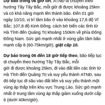
D
ự
báo trong 06 gi
ờ
t
ớ
i
, ATNĐ di chuyển theo
hướng Tây Tây Bắc, mỗi giờ đi được khoảng 25km
và có khả năng mạnh lên thành bão. Đến 01 giờ
ngày 10/10, vị trí tâm bão ở vào khoảng 17,6 độ Vĩ
Bắc; 107,8 độ Kinh Đông, cách bờ biển các tỉnh từ
Hà Tĩnh đến Quảng Trị khoảng 150km về phía Đông
Đông Nam. Sức gió mạnh nhất ở vùng gần tâm bão
mạnh cấp 8 (60-75km/giờ),
giật cấp 10.
D
ự
báo trong 06 đến 18 gi
ờ
tiếp theo
, bão tiếp tục
di chuyển theo hướng Tây Tây Bắc, mỗi
giờ đi được khoảng 25km, đi vào đất liền các tỉnh từ
Hà Tĩnh đến Quảng Trị và suy yếu thành ATNĐ, sau
đó tiếp tục đi sâu vào đất liền và suy yếu thành một
vùng áp thấp trên khu vực Trung Lào. Sức gió mạnh
nhất ở trung tâm vùng áp thấp giảm xuống dưới cấp
6 (dưới 40km/giờ)
.