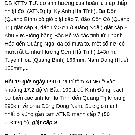
DB KTTV TƯ, do ảnh hưởng của hoàn lưu áp thấp
nhiệt đới (ATNĐ) tại Kỳ Anh (Hà Tĩnh), Ba Đồn
(Quảng Bình) có gió giật cấp 7, đảo Cồn Cỏ (Quảng
Trị) giật cấp 9, đảo Lý Sơn (Quảng Ngãi) giật cấp 8.
Khu vực Đồng bằng Bắc Bộ và các tỉnh từ Thanh
Hóa đến Quảng Ngãi đã có mưa to, một số nơi có
mưa rất to như Hương Sơn (Hà Tĩnh) 143mm,
Tuyên Hóa (Quảng Bình) 166mm, Nam Đông (Huế)
133mm,...
H
ồ
i 19 gi
ờ ngày 09/10
, vị trí tâm ATNĐ ở vào
khoảng 17,2 độ Vĩ Bắc; 109,1 độ Kinh Đông, cách
bờ biển các tỉnh từ Hà Tĩnh đến Quảng Trị khoảng
290km về phía Đông Đông Nam. Sức gió mạnh
nhất ở vùng gần tâm ATNĐ mạnh cấp 7 (50-
60km/giờ),
giật cấp 9
.