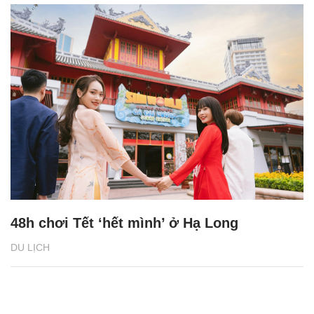
48h chơi Tết ‘hết mình’ ở Hạ Long
DU LỊCH