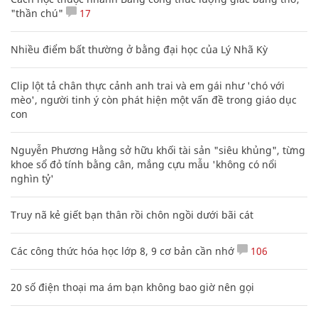
"thần chú"
17
Nhiều điểm bất thường ở bằng đại học của Lý Nhã Kỳ
Clip lột tả chân thực cảnh anh trai và em gái như 'chó với
mèo', người tinh ý còn phát hiện một vấn đề trong giáo dục
con
Nguyễn Phương Hằng sở hữu khối tài sản "siêu khủng", từng
khoe sổ đỏ tính bằng cân, mắng cựu mẫu 'không có nổi
nghìn tỷ'
Truy nã kẻ giết bạn thân rồi chôn ngồi dưới bãi cát
Các công thức hóa học lớp 8, 9 cơ bản cần nhớ
106
20 số điện thoại ma ám bạn không bao giờ nên gọi