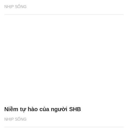
NHỊP SỐNG
Niềm tự hào của người SHB
NHỊP SỐNG