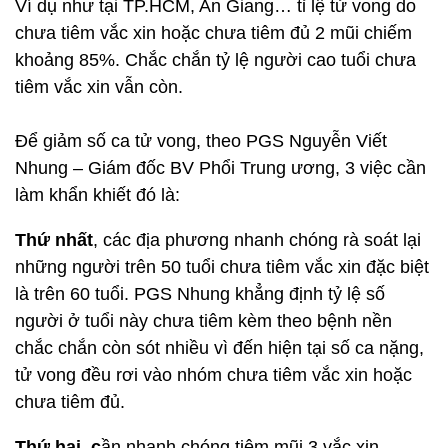
Ví dụ như tại TP.HCM, An Giang… tỉ lệ tử vong do
chưa tiêm vắc xin hoặc chưa tiêm đủ 2 mũi chiếm
khoảng 85%. Chắc chắn tỷ lệ người cao tuổi chưa
tiêm vắc xin vẫn còn.
Để giảm số ca tử vong, theo PGS Nguyễn Viết
Nhung – Giám đốc BV Phổi Trung ương, 3 việc cần
làm khẩn khiết đó là:
Thứ nhất
, các địa phương nhanh chóng rà soát lại
những người trên 50 tuổi chưa tiêm vắc xin đặc biệt
là trên 60 tuổi. PGS Nhung khẳng định tỷ lệ số
người ở tuổi này chưa tiêm kèm theo bệnh nền
chắc chắn còn sót nhiều vì đến hiện tại số ca nặng,
tử vong đều rơi vào nhóm chưa tiêm vắc xin hoặc
chưa tiêm đủ.
Thứ hai, c
ần nhanh chóng tiêm mũi 3 vắc xin,