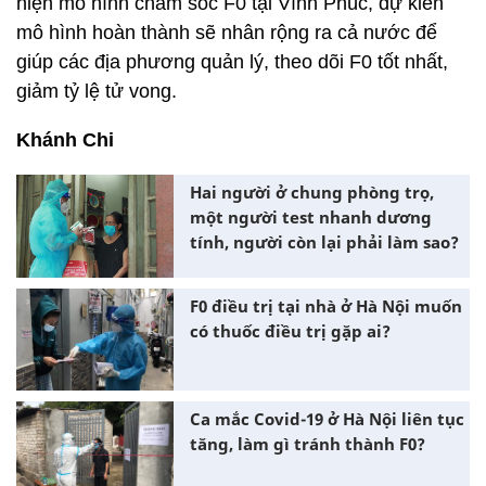
hiện mô hình chăm sóc F0 tại Vĩnh Phúc, dự kiến
mô hình hoàn thành sẽ nhân rộng ra cả nước để
giúp các địa phương quản lý, theo dõi F0 tốt nhất,
giảm tỷ lệ tử vong.
Khánh Chi
Hai người ở chung phòng trọ,
một người test nhanh dương
tính, người còn lại phải làm sao?
F0 điều trị tại nhà ở Hà Nội muốn
có thuốc điều trị gặp ai?
Ca mắc Covid-19 ở Hà Nội liên tục
tăng, làm gì tránh thành F0?