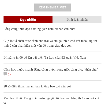
XEM THÊM BÀI VIẾT
Đọc nhiều
Bình luận nhiều
Bảng công thức đạo hàm nguyên hàm cơ bản cần nhớ
Clip lột tả chân thực cảnh anh trai và em gái như 'chó với mèo', người
tinh ý còn phát hiện một vấn đề trong giáo dục con
Bí mật trận đổ bộ lên bãi biển Tà Lơn của Hải quân Việt Nam
Cách học thuộc nhanh Bảng công thức lượng giác bằng thơ, "thần chú"
17
20 số điện thoại ma ám bạn không bao giờ nên gọi
Mẹo học thuộc Bảng tuần hoàn nguyên tố hóa học bằng thơ, câu nói vui
vẻ