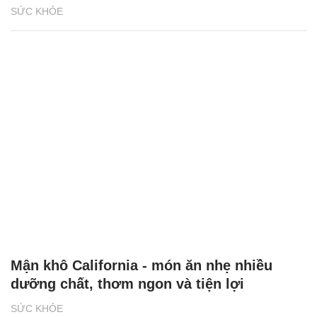
SỨC KHỎE
Mận khô California - món ăn nhẹ nhiều
dưỡng chất, thơm ngon và tiện lợi
SỨC KHỎE