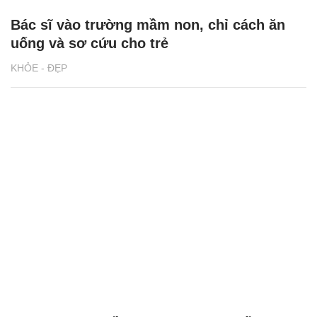
Bác sĩ vào trường mầm non, chỉ cách ăn
uống và sơ cứu cho trẻ
KHỎE - ĐẸP