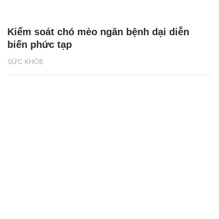
Kiểm soát chó mèo ngăn bệnh dại diễn
biến phức tạp
SỨC KHỎE