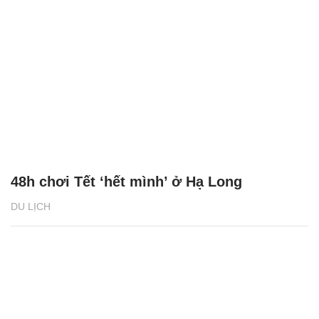
48h chơi Tết ‘hết mình’ ở Hạ Long
DU LỊCH