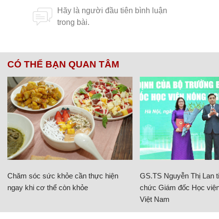
CÓ THỂ BẠN QUAN TÂM
Chăm sóc sức khỏe cần thực hiện
GS.TS Nguyễn Thị Lan ti
ngay khi cơ thể còn khỏe
chức Giám đốc Học viện
Việt Nam