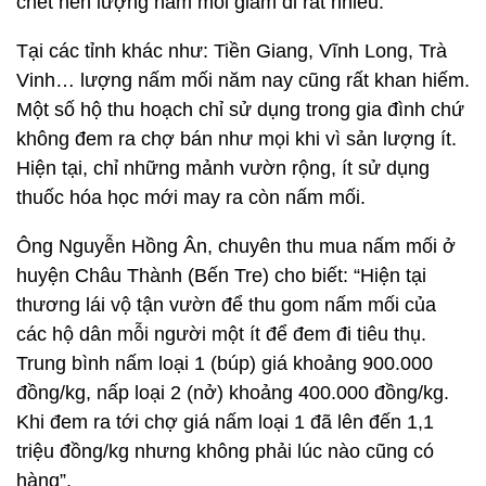
chết nên lượng nấm mối giảm đi rất nhiều.
Tại các tỉnh khác như: Tiền Giang, Vĩnh Long, Trà
Vinh… lượng nấm mối năm nay cũng rất khan hiếm.
Một số hộ thu hoạch chỉ sử dụng trong gia đình chứ
không đem ra chợ bán như mọi khi vì sản lượng ít.
Hiện tại, chỉ những mảnh vườn rộng, ít sử dụng
thuốc hóa học mới may ra còn nấm mối.
Ông Nguyễn Hồng Ân, chuyên thu mua nấm mối ở
huyện Châu Thành (Bến Tre) cho biết: “Hiện tại
thương lái vộ tận vườn để thu gom nấm mối của
các hộ dân mỗi người một ít để đem đi tiêu thụ.
Trung bình nấm loại 1 (búp) giá khoảng 900.000
đồng/kg, nấp loại 2 (nở) khoảng 400.000 đồng/kg.
Khi đem ra tới chợ giá nấm loại 1 đã lên đến 1,1
triệu đồng/kg nhưng không phải lúc nào cũng có
hàng”.