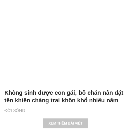
Không sinh được con gái, bố chán nản đặt
tên khiến chàng trai khốn khổ nhiều năm
ĐỜI SỐNG
XEM THÊM BÀI VIẾT