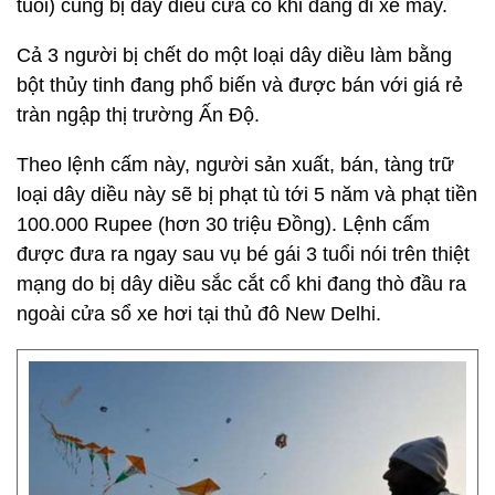
tuổi) cũng bị dây diều cứa cổ khi đang đi xe máy.
Cả 3 người bị chết do một loại dây diều làm bằng
bột thủy tinh đang phổ biến và được bán với giá rẻ
tràn ngập thị trường Ấn Độ.
Theo lệnh cấm này, người sản xuất, bán, tàng trữ
loại dây diều này sẽ bị phạt tù tới 5 năm và phạt tiền
100.000 Rupee (hơn 30 triệu Đồng). Lệnh cấm
được đưa ra ngay sau vụ bé gái 3 tuổi nói trên thiệt
mạng do bị dây diều sắc cắt cổ khi đang thò đầu ra
ngoài cửa sổ xe hơi tại thủ đô New Delhi.