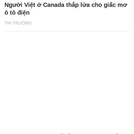
Người Việt ở Canada thắp lửa cho giấc mơ
ô tô điện
THỊ TRƯỜNG