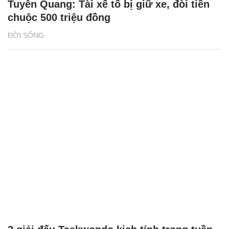
Tuyên Quang: Tài xế tố bị giữ xe, đòi tiền
chuộc 500 triệu đồng
ĐỜI SỐNG