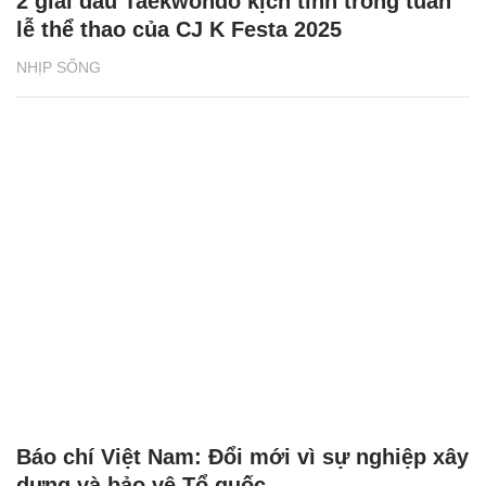
2 giải đấu Taekwondo kịch tính trong tuần
lễ thể thao của CJ K Festa 2025
NHỊP SỐNG
Báo chí Việt Nam: Đổi mới vì sự nghiệp xây
dựng và bảo vệ Tổ quốc