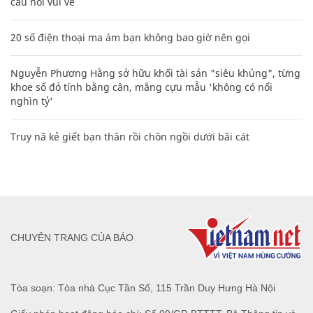
câu nói vui vẻ
20 số điện thoại ma ám bạn không bao giờ nên gọi
Nguyễn Phương Hằng sở hữu khối tài sản "siêu khủng", từng
khoe sổ đỏ tính bằng cân, mắng cựu mẫu 'không có nổi
nghìn tỷ'
Truy nã kẻ giết bạn thân rồi chôn ngồi dưới bãi cát
CHUYÊN TRANG CỦA BÁO
Tòa soạn: Tòa nhà Cục Tần Số, 115 Trần Duy Hưng Hà Nội