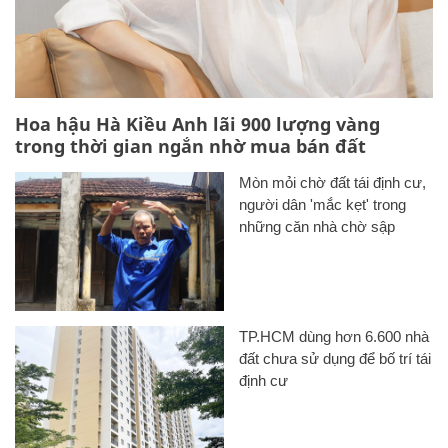
Hoa hậu Hà Kiều Anh lãi 900 lượng vàng
trong thời gian ngắn nhờ mua bán đất
Mòn mỏi chờ đất tái định cư,
người dân 'mắc kẹt' trong
những căn nhà chờ sập
TP.HCM dùng hơn 6.600 nhà
đất chưa sử dụng để bố trí tái
định cư