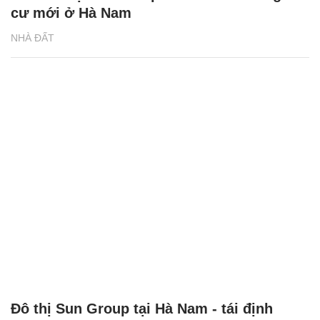
cư mới ở Hà Nam
NHÀ ĐẤT
Đô thị Sun Group tại Hà Nam - tái định