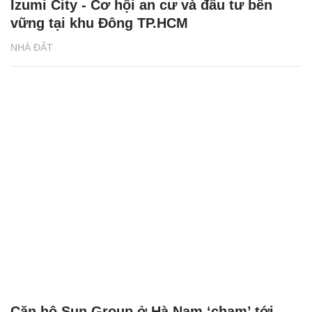
Izumi City - Cơ hội an cư và đầu tư bền
vững tại khu Đông TP.HCM
NHÀ ĐẤT
Căn hộ Sun Group ở Hà Nam ‘chạm’ tới