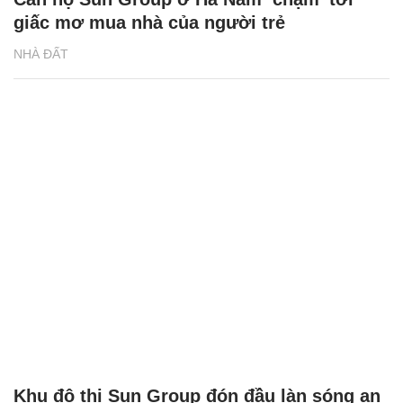
giấc mơ mua nhà của người trẻ
NHÀ ĐẤT
Khu đô thị Sun Group đón đầu làn sóng an