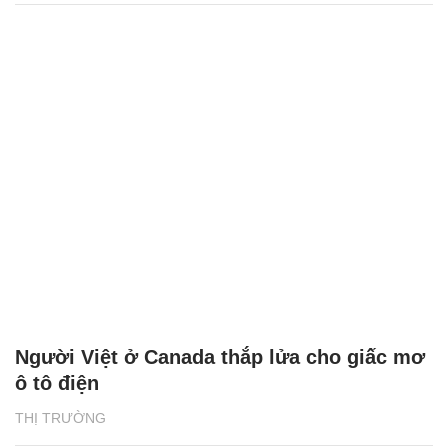
Người Việt ở Canada thắp lửa cho giấc mơ
ô tô điện
THỊ TRƯỜNG