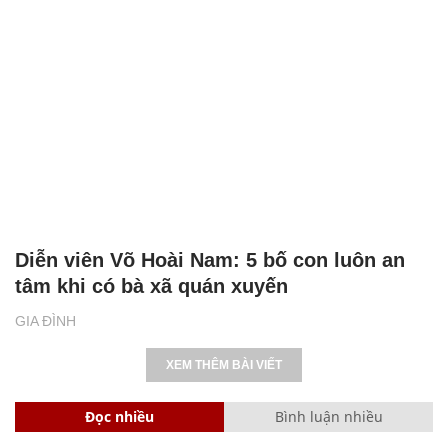
Diễn viên Võ Hoài Nam: 5 bố con luôn an
tâm khi có bà xã quán xuyến
GIA ĐÌNH
XEM THÊM BÀI VIẾT
Đọc nhiều
Bình luận nhiều