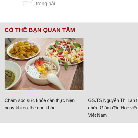
CÓ THỂ BẠN QUAN TÂM
Chăm sóc sức khỏe cần thực hiện
GS.TS Nguyễn Thị Lan ti
ngay khi cơ thể còn khỏe
chức Giám đốc Học viện
Việt Nam