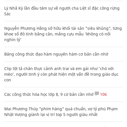
Lý Nhã Kỳ lần đầu tâm sự về người cha Liệt sĩ đặc công rừng
Sác
Nguyễn Phương Hằng sở hữu khối tài sản "siêu khủng", từng
khoe sổ đỏ tính bằng cân, mắng cựu mẫu 'không có nổi
nghìn tỷ'
Bảng công thức đạo hàm nguyên hàm cơ bản cần nhớ
Clip lột tả chân thực cảnh anh trai và em gái như 'chó với
mèo', người tinh ý còn phát hiện một vấn đề trong giáo dục
con
Các công thức hóa học lớp 8, 9 cơ bản cần nhớ
106
Mai Phương Thúy "phím hàng" quá chuẩn, vợ tỷ phú Phạm
Nhật Vượng giành lại vị trí top 5 người giàu nhất