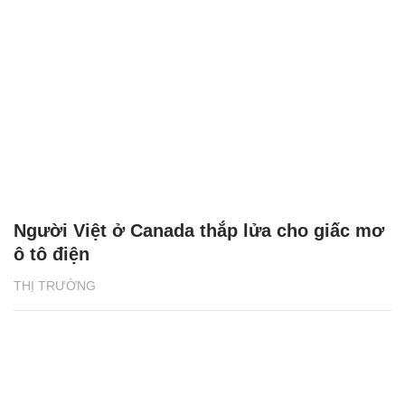
Người Việt ở Canada thắp lửa cho giấc mơ
ô tô điện
THỊ TRƯỜNG