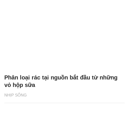
Phân loại rác tại nguồn bắt đầu từ những
vỏ hộp sữa
NHỊP SỐNG