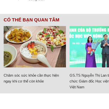
CÓ THỂ BẠN QUAN TÂM
Chăm sóc sức khỏe cần thực hiện
GS.TS Nguyễn Thị Lan ti
ngay khi cơ thể còn khỏe
chức Giám đốc Học viện
Việt Nam