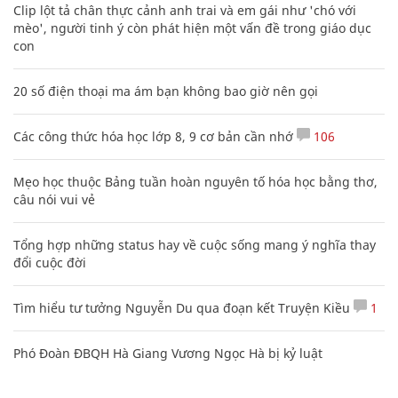
Clip lột tả chân thực cảnh anh trai và em gái như 'chó với
mèo', người tinh ý còn phát hiện một vấn đề trong giáo dục
con
20 số điện thoại ma ám bạn không bao giờ nên gọi
Các công thức hóa học lớp 8, 9 cơ bản cần nhớ
106
Mẹo học thuộc Bảng tuần hoàn nguyên tố hóa học bằng thơ,
câu nói vui vẻ
Tổng hợp những status hay về cuộc sống mang ý nghĩa thay
đổi cuộc đời
Tìm hiểu tư tưởng Nguyễn Du qua đoạn kết Truyện Kiều
1
Phó Đoàn ĐBQH Hà Giang Vương Ngọc Hà bị kỷ luật