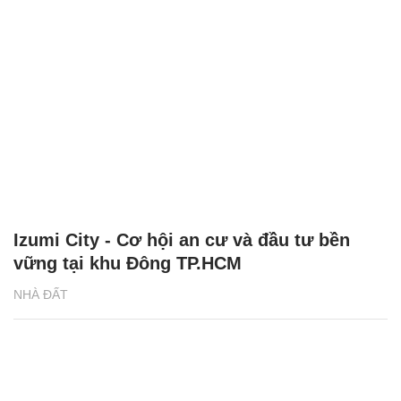
Izumi City - Cơ hội an cư và đầu tư bền
vững tại khu Đông TP.HCM
NHÀ ĐẤT