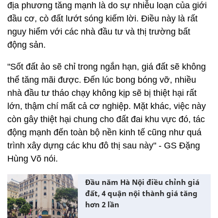
địa phương tăng mạnh là do sự nhiễu loạn của giới
đầu cơ, cò đất lướt sóng kiếm lời. Điều này là rất
nguy hiểm với các nhà đầu tư và thị trường bất
động sản.
"Sốt đất ảo sẽ chỉ trong ngắn hạn, giá đất sẽ không
thể tăng mãi được. Đến lúc bong bóng vỡ, nhiều
nhà đầu tư tháo chạy không kịp sẽ bị thiệt hại rất
lớn, thậm chí mất cả cơ nghiệp. Mặt khác, việc này
còn gây thiệt hại chung cho đất đai khu vực đó, tác
động mạnh đến toàn bộ nền kinh tế cũng như quá
trình xây dựng các khu đô thị sau này" - GS Đặng
Hùng Võ nói.
Đầu năm Hà Nội điều chỉnh giá
đất, 4 quận nội thành giá tăng
hơn 2 lần