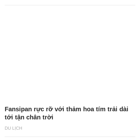
Fansipan rực rỡ với thảm hoa tím trải dài
tới tận chân trời
DU LỊCH