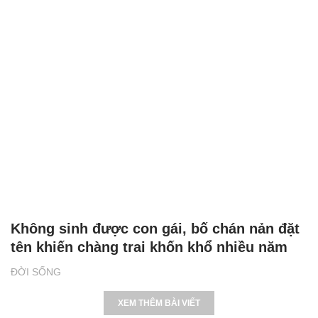
Không sinh được con gái, bố chán nản đặt
tên khiến chàng trai khốn khổ nhiều năm
ĐỜI SỐNG
XEM THÊM BÀI VIẾT