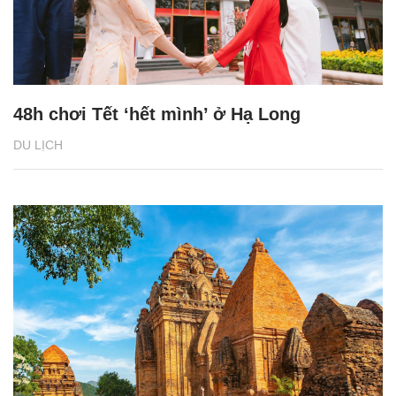
48h chơi Tết ‘hết mình’ ở Hạ Long
DU LỊCH