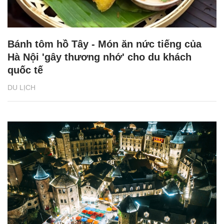
Bánh tôm hồ Tây - Món ăn nức tiếng của
Hà Nội 'gây thương nhớ' cho du khách
quốc tế
DU LỊCH