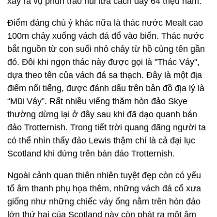
xảy ra vụ phun trào núi lửa cách đây 64 triệu năm.
Điểm đáng chú ý khác nữa là thác nước Mealt cao
100m chảy xuống vách đá đổ vào biển. Thác nước
bắt nguồn từ con suối nhỏ chảy từ hồ cùng tên gần
đó. Đôi khi ngọn thác này được gọi là "Thác Váy",
dựa theo tên của vách đá sa thạch. Đây là một địa
điểm nổi tiếng, được đánh dấu trên bản đồ địa lý là
“Mũi Váy”. Rất nhiều viếng thăm hòn đảo Skye
thường dừng lại ở đây sau khi đã dạo quanh bán
đảo Trotternish. Trong tiết trời quang đãng người ta
có thể nhìn thấy đảo Lewis thậm chí là cả đại lục
Scotland khi đứng trên bán đảo Trotternish.
Ngoài cảnh quan thiên nhiên tuyệt đẹp còn có yếu
tố âm thanh phụ họa thêm, những vách đá cổ xưa
giống như những chiếc váy ống nằm trên hòn đảo
lớn thứ hai của Scotland này còn phát ra một âm