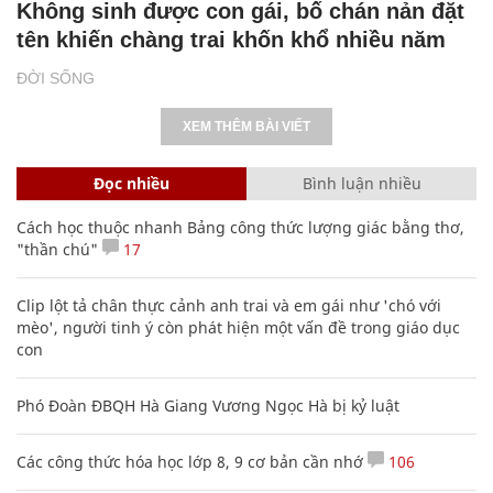
Không sinh được con gái, bố chán nản đặt
tên khiến chàng trai khốn khổ nhiều năm
ĐỜI SỐNG
XEM THÊM BÀI VIẾT
Đọc nhiều
Bình luận nhiều
Cách học thuộc nhanh Bảng công thức lượng giác bằng thơ,
"thần chú"
17
Clip lột tả chân thực cảnh anh trai và em gái như 'chó với
mèo', người tinh ý còn phát hiện một vấn đề trong giáo dục
con
Phó Đoàn ĐBQH Hà Giang Vương Ngọc Hà bị kỷ luật
Các công thức hóa học lớp 8, 9 cơ bản cần nhớ
106