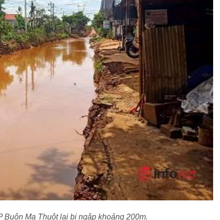
 Buôn Ma Thuột lại bị ngập khoảng 200m.