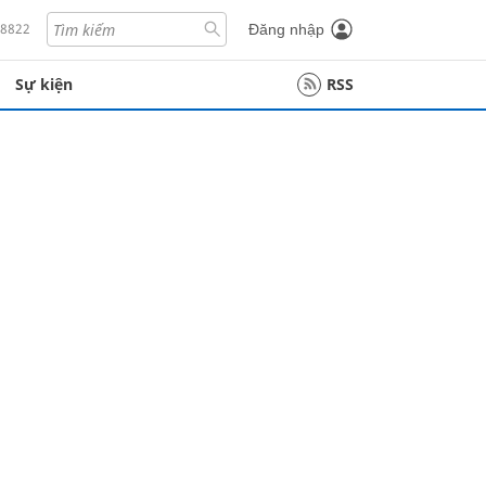
18822
Đăng nhập
Sự kiện
RSS