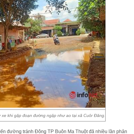
 xe khi gặp đoạn đường ngập như ao tại xã Cuôr Đăng.
yến đường tránh Đông TP Buôn Ma Thuột đã nhiều lần phản