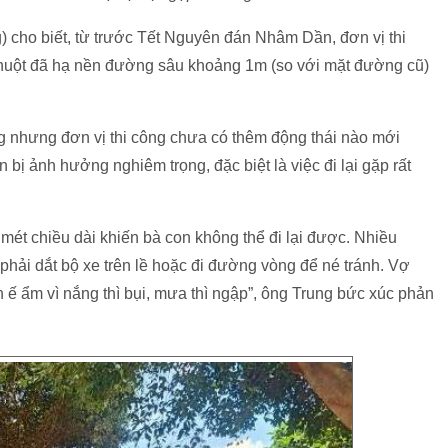
cho biết, từ trước Tết Nguyên đán Nhâm Dần, đơn vị thi
uột đã hạ nền đường sâu khoảng 1m (so với mặt đường cũ)
 nhưng đơn vị thi công chưa có thêm động thái nào mới
bị ảnh hưởng nghiêm trọng, đặc biệt là việc đi lại gặp rất
mét chiều dài khiến bà con không thể đi lại được. Nhiều
hải dắt bộ xe trên lề hoặc đi đường vòng để né tránh. Vợ
ế ẩm vì nắng thì bụi, mưa thì ngập”, ông Trung bức xúc phản