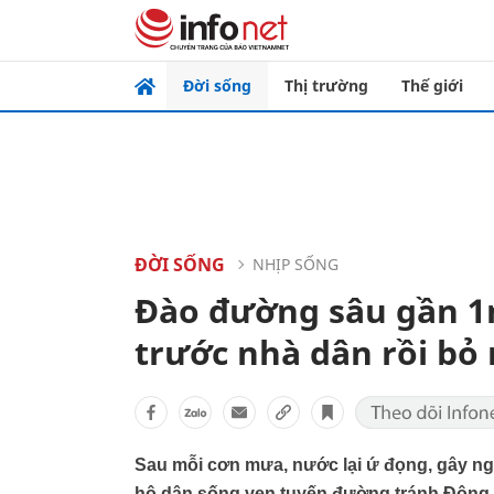
Đời sống
Thị trường
Thế giới
ĐỜI SỐNG
NHỊP SỐNG
Đào đường sâu gần 1
trước nhà dân rồi bỏ
Sau mỗi cơn mưa, nước lại ứ đọng, gây n
hộ dân sống ven tuyến đường tránh Đông 