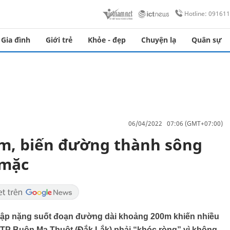
Hotline: 09161
Gia đình
Giới trẻ
Khỏe - đẹp
Chuyện lạ
Quân sự
06/04/2022 07:06 (GMT+07:00)
m, biến đường thành sông
 mặc
gập nặng suốt đoạn đường dài khoảng 200m khiến nhiều
TP Buôn Ma Thuột (Đắk Lắk) phải “khóc ròng” vì không