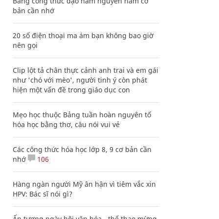
Bảng công thức đạo hàm nguyên hàm cơ
bản cần nhớ
20 số điện thoại ma ám bạn không bao giờ
nên gọi
Clip lột tả chân thực cảnh anh trai và em gái
như 'chó với mèo', người tinh ý còn phát
hiện một vấn đề trong giáo dục con
Mẹo học thuộc Bảng tuần hoàn nguyên tố
hóa học bằng thơ, câu nói vui vẻ
Các công thức hóa học lớp 8, 9 cơ bản cần
nhớ
106
Hàng ngàn người Mỹ ân hận vì tiêm vắc xin
HPV: Bác sĩ nói gì?
Ấn tượng ngày hội văn hóa - thể thao mừng