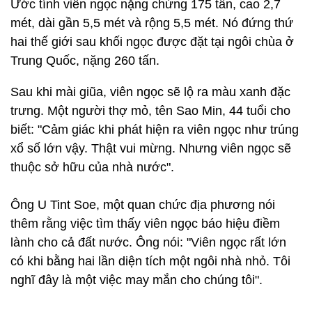
Ước tính viên ngọc nặng chừng 175 tấn, cao 2,7
mét, dài gần 5,5 mét và rộng 5,5 mét. Nó đứng thứ
hai thế giới sau khối ngọc được đặt tại ngôi chùa ở
Trung Quốc, nặng 260 tấn.
Sau khi mài giũa, viên ngọc sẽ lộ ra màu xanh đặc
trưng. Một người thợ mỏ, tên Sao Min, 44 tuổi cho
biết: "Cảm giác khi phát hiện ra viên ngọc như trúng
xổ số lớn vậy. Thật vui mừng. Nhưng viên ngọc sẽ
thuộc sở hữu của nhà nước".
Ông U Tint Soe, một quan chức địa phương nói
thêm rằng việc tìm thấy viên ngọc báo hiệu điềm
lành cho cả đất nước. Ông nói: "Viên ngọc rất lớn
có khi bằng hai lần diện tích một ngôi nhà nhỏ. Tôi
nghĩ đây là một việc may mắn cho chúng tôi".