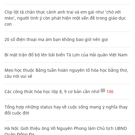
Clip lột tả chân thực cảnh anh trai và em gái như 'chó với
mèo', người tinh ý còn phát hiện một vấn đề trong giáo dục
con
20 số điện thoại ma ám bạn không bao giờ nên gọi
Bí mật trận đổ bộ lên bãi biển Tà Lơn của Hải quân Việt Nam
Mẹo học thuộc Bảng tuần hoàn nguyên tố hóa học bằng thơ,
câu nói vui vẻ
Các công thức hóa học lớp 8, 9 cơ bản cần nhớ
106
Tổng hợp những status hay về cuộc sống mang ý nghĩa thay
đổi cuộc đời
Hà Nội: Giới thiệu ông Võ Nguyên Phong làm Chủ tịch UBND
Quận Đống Đa