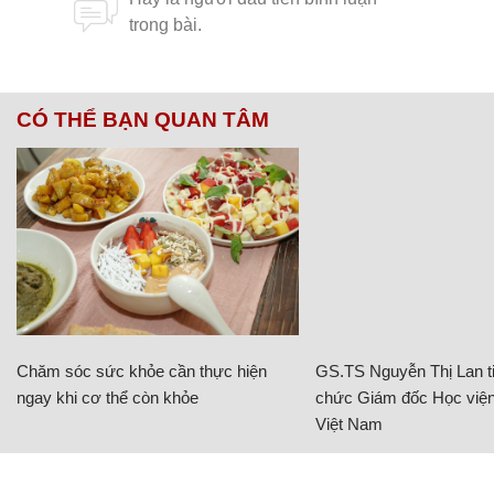
CÓ THỂ BẠN QUAN TÂM
Chăm sóc sức khỏe cần thực hiện
GS.TS Nguyễn Thị Lan ti
ngay khi cơ thể còn khỏe
chức Giám đốc Học viện
Việt Nam