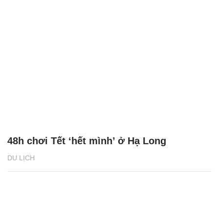
48h chơi Tết ‘hết mình’ ở Hạ Long
DU LỊCH