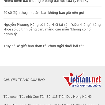
Nhiều điểm bất thường ở bằng đại học của Lý Nhã Kỳ
20 số điện thoại ma ám bạn không bao giờ nên gọi
Nguyễn Phương Hằng sở hữu khối tài sản "siêu khủng", từng
khoe sổ đỏ tính bằng cân, mắng cựu mẫu 'không có nổi
nghìn tỷ'
Truy nã kẻ giết bạn thân rồi chôn ngồi dưới bãi cát
CHUYÊN TRANG CỦA BÁO
Tòa soạn: Tòa nhà Cục Tần Số, 115 Trần Duy Hưng Hà Nội