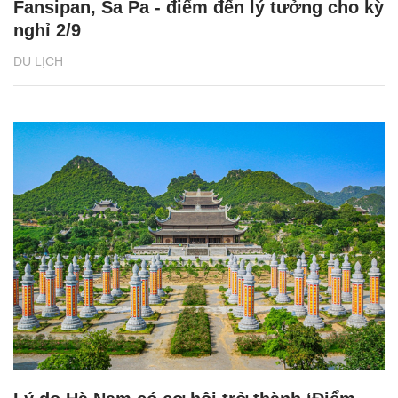
Fansipan, Sa Pa - điểm đến lý tưởng cho kỳ
nghỉ 2/9
DU LỊCH