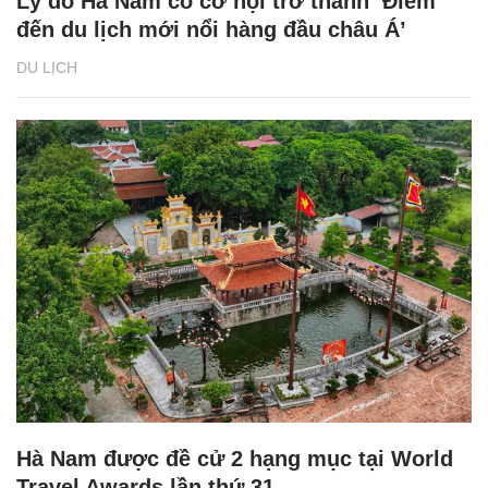
Lý do Hà Nam có cơ hội trở thành ‘Điểm
đến du lịch mới nổi hàng đầu châu Á’
DU LỊCH
Hà Nam được đề cử 2 hạng mục tại World
Travel Awards lần thứ 31