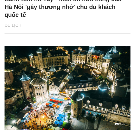
Hà Nội 'gây thương nhớ' cho du khách
quốc tế
DU LỊCH