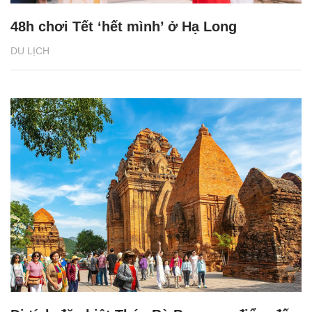
48h chơi Tết ‘hết mình’ ở Hạ Long
DU LỊCH