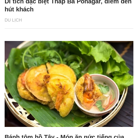
Di tích đặc biệt Tháp Bà Ponagar, điểm đến
hút khách
DU LỊCH
Bánh tôm hồ Tây - Món ăn nức tiếng của